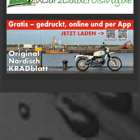
oelfinger
Übrigens geile Moped Strecken hier..
07:59
mrairbrush
Wenn es nicht gerade regnet in Wales. 💁
08:22
Fredy
Das ist doch gerade die hohe Kunst des mopped
fahren.
22:41
oelfinger
18 Tage Wales hinter mir und quasi kein Regen
gehabt. (Zwei mal nachts par Tropfen)
...oder anders..bin wieder im Lande
15:51