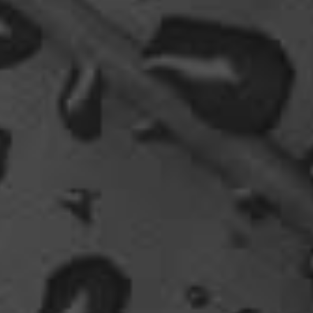
oelfinger
Ohh..das war so entdeckungsreich..wir machen ja
eine spezielle Art von Urlaub, die nicht
jedermanns Sache wäre..ja, wir haben Drachen
gefunden, gruselige Dinge,
abenteuerliche..blutrünstige und ganz viel Natur.
18:24
oelfinger
Fun-Fact....die Möven in Wales sind entweder
Gentlemen...oder müssten mal bei den Nord-
Ostsee-Möven in die Fortbildung
gehen............man kann da am Hafen sitzen,
Fischbrötchen oder Fish-und-Chips essen..und
die dort übliche Möve guckt nur zu..
18:26
Dela_nera
🤣 very british
07:09