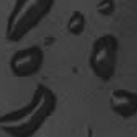
Fredy
vielleicht zu wenig essig auf den pommes?
09:11