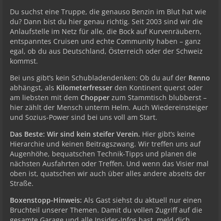
Du suchst eine Truppe, die genauso Benzin im Blut hat wie
du? Dann bist du hier genau richtig. Seit 2003 sind wir die
Anlaufstelle im Netz für alle, die Bock auf Kurvenräubern,
entspanntes Cruisen und echte Community haben – ganz
egal, ob du aus Deutschland, Österreich oder der Schweiz
kommst.
Bei uns gibt’s kein Schubladendenken: Ob du auf der
Renno
abhängst, als
Kilometerfresser
den Kontinent querst oder
am liebsten mit dem
Chopper
zum Stammtisch blubberst –
hier zählt der Mensch unterm Helm. Auch Wiedereinsteiger
und Sozius-Power sind bei uns voll am Start.
Das Beste: Wir sind kein steifer Verein.
Hier gibt’s keine
Hierarchie und keinen Beitragszwang. Wir treffen uns auf
Augenhöhe, bequatschen Technik-Tipps und planen die
nächsten Ausfahrten oder Treffen. Und wenn das Visier mal
oben ist, quatschen wir auch über alles andere abseits der
Straße.
Boxenstopp-Hinweis:
Als Gast siehst du aktuell nur einen
Bruchteil unserer Themen. Damit du vollen Zugriff auf die
gesamte Garage und alle Insider-Infos hast, meld dich