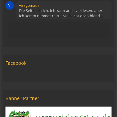
viragomaus
Die Seite seh ich, ich kann auch viel lesen, aber
ich komm nimmer rein... Vielleicht doch blond...
blöd... blind..
06:42
Michael Fricke
12:27
Ole Pinelle
Facebook
Tine, alles? 🤣😘
20:18
Tom Nowak
So liebe Bikerbrüder und - brüderinnen, ich bin
jetzt da!
09:57
Banner-Partner
oelfinger
Moin Tom... viele Grüße aus Wales
07:59