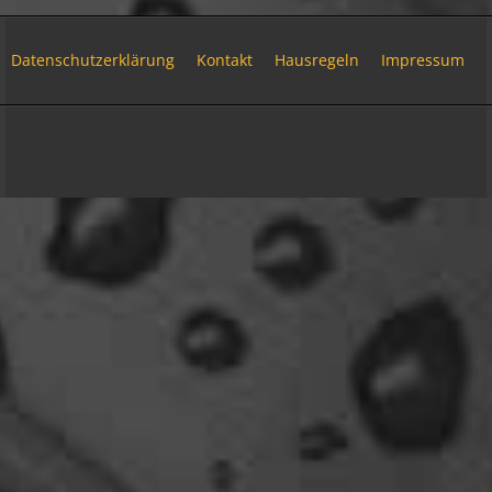
Relax
Welcome Back!
18:13
Datenschutzerklärung
Kontakt
Hausregeln
Impressum
Relax
Und ich freu' mich schon auf einen ausführlichen
Reisebericht.
Community-Software:
WoltLab Suite™ 6.2.6
18:14
Stil:
Colorplay
von
cls-design
viragomaus
Willkommen zurück
04:16
oelfinger
Tine, dir hätte es gefallen, da gab es
Drachen....jede Menge.
10:29
Fredy
tach oeli, welcome back. hast du im urlaub sowas
wie das schwert excalibur gefunden oder wieso
vergleichst du brave blutsauger mit drachen?
12:27