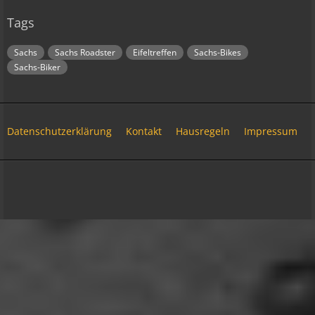
Und ich freu' mich schon auf einen ausführlichen
Tags
Reisebericht.
18:14
Sachs
Sachs Roadster
Eifeltreffen
Sachs-Bikes
viragomaus
Sachs-Biker
Willkommen zurück
04:16
oelfinger
Datenschutzerklärung
Kontakt
Hausregeln
Impressum
Tine, dir hätte es gefallen, da gab es
Drachen....jede Menge.
10:29
Community-Software:
WoltLab Suite™ 6.2.6
Fredy
Stil:
Colorplay
von
cls-design
tach oeli, welcome back. hast du im urlaub sowas
wie das schwert excalibur gefunden oder wieso
vergleichst du brave blutsauger mit drachen?
12:27
oelfinger
Ohh..das war so entdeckungsreich..wir machen ja
eine spezielle Art von Urlaub, die nicht