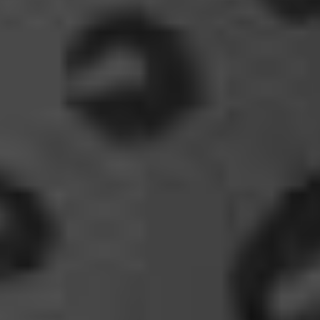
jedermanns Sache wäre..ja, wir haben Drachen
gefunden, gruselige Dinge,
abenteuerliche..blutrünstige und ganz viel Natur.
18:24
oelfinger
Fun-Fact....die Möven in Wales sind entweder
Gentlemen...oder müssten mal bei den Nord-
Ostsee-Möven in die Fortbildung
gehen............man kann da am Hafen sitzen,
Fischbrötchen oder Fish-und-Chips essen..und
die dort übliche Möve guckt nur zu..
18:26
Dela_nera
🤣 very british
07:09