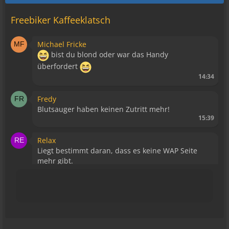
Freebiker Kaffeeklatsch
Michael Fricke
bist du blond oder war das Handy
überfordert
14:34
Fredy
Blutsauger haben keinen Zutritt mehr!
15:39
Relax
Liegt bestimmt daran, dass es keine WAP Seite
mehr gibt.
15:43
viragomaus
Die Seite seh ich, ich kann auch viel lesen, aber
ich komm nimmer rein... Vielleicht doch blond...
blöd... blind..