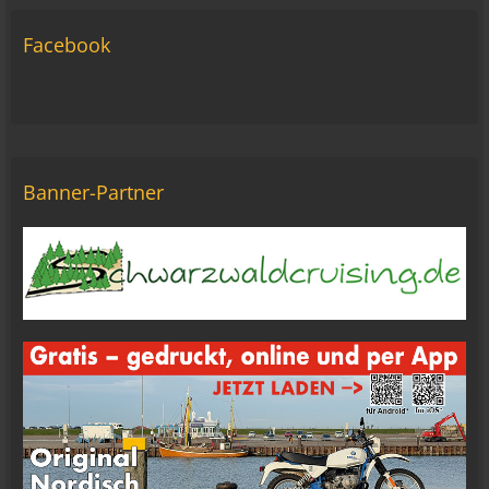
06:42
Facebook
Michael Fricke
12:27
Ole Pinelle
Tine, alles? 🤣😘
20:18
Banner-Partner
Tom Nowak
So liebe Bikerbrüder und - brüderinnen, ich bin
jetzt da!
09:57
oelfinger
Moin Tom... viele Grüße aus Wales
07:59
oelfinger
Übrigens geile Moped Strecken hier..
07:59