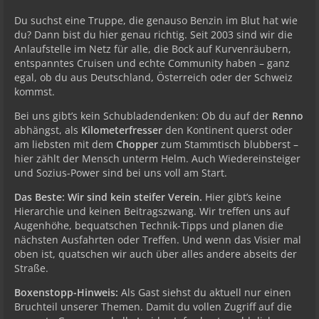
Du suchst eine Truppe, die genauso Benzin im Blut hat wie
du? Dann bist du hier genau richtig. Seit 2003 sind wir die
Anlaufstelle im Netz für alle, die Bock auf Kurvenräubern,
entspanntes Cruisen und echte Community haben – ganz
egal, ob du aus Deutschland, Österreich oder der Schweiz
kommst.
Bei uns gibt’s kein Schubladendenken: Ob du auf der
Renno
abhängst, als
Kilometerfresser
den Kontinent querst oder
am liebsten mit dem
Chopper
zum Stammtisch blubberst –
hier zählt der Mensch unterm Helm. Auch Wiedereinsteiger
und Sozius-Power sind bei uns voll am Start.
Das Beste: Wir sind kein steifer Verein.
Hier gibt’s keine
Hierarchie und keinen Beitragszwang. Wir treffen uns auf
Augenhöhe, bequatschen Technik-Tipps und planen die
nächsten Ausfahrten oder Treffen. Und wenn das Visier mal
oben ist, quatschen wir auch über alles andere abseits der
Straße.
Boxenstopp-Hinweis:
Als Gast siehst du aktuell nur einen
Bruchteil unserer Themen. Damit du vollen Zugriff auf die