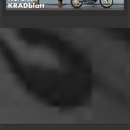
mrairbrush
Wenn es nicht gerade regnet in Wales. 💁
08:22
Fredy
Das ist doch gerade die hohe Kunst des mopped
fahren.
22:41
oelfinger
18 Tage Wales hinter mir und quasi kein Regen
gehabt. (Zwei mal nachts par Tropfen)
...oder anders..bin wieder im Lande
15:51
Relax
Welcome Back!
18:13
Relax