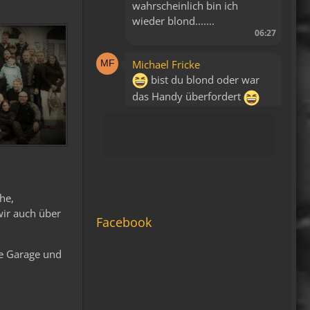
wahrscheinlich bin ich
wieder blond.......
06:27
Michael Fricke
bist du blond oder war
das Handy überfordert
14:34
Fredy
Blutsauger haben keinen
Zutritt mehr!
15:39
he,
wir auch über
Relax
Facebook
Liegt bestimmt daran, dass
es keine WAP Seite mehr
te Garage und
gibt.
15:43
viragomaus