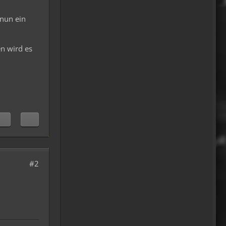
oelfinger
18 Tage Wales hinter mir
 nun ein
und quasi kein Regen
gehabt. (Zwei mal nachts par
Tropfen)
n wird es
...oder anders..bin wieder im
Lande
15:51
Relax
Welcome Back!
18:13
Relax
#2
Und ich freu' mich schon auf
einen ausführlichen
Reisebericht.
18:14
viragomaus