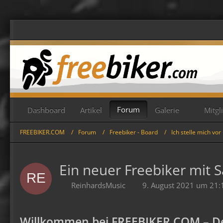
Forum
Dashboard
Artikel
Galerie
Mitgl
FREEBIKER.COM
Forum
Freebiker - Board
Ich stelle mich vor
Ein neuer Freebiker mit Sac
ReinhardsMusic
9. August 2021 um 21:
Willkommen bei FREEBIKER.COM – De