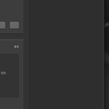
machen ja eine spezielle Art
von Urlaub, die nicht
jedermanns Sache wäre..ja,
wir haben Drachen
gefunden, gruselige Dinge,
abenteuerliche..blutrünstige
und ganz viel Natur.
18:24
#4
oelfinger
Fun-Fact....die Möven in
Wales sind entweder
Gentlemen...oder müssten
 Ich
mal bei den Nord-Ostsee-
Möven in die Fortbildung
gehen............man kann da
am Hafen sitzen,
Fischbrötchen oder Fish-
und-Chips essen..und die
dort übliche Möve guckt nur