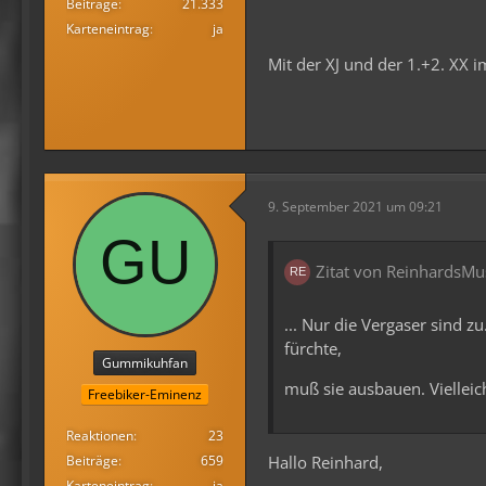
Beiträge
21.333
Karteneintrag
ja
Mit der XJ und der 1.+2. XX 
9. September 2021 um 09:21
Zitat von ReinhardsMu
... Nur die Vergaser sind z
fürchte,
Gummikuhfan
muß sie ausbauen. Viellei
Freebiker-Eminenz
Reaktionen
23
Hallo Reinhard,
Beiträge
659
Karteneintrag
ja