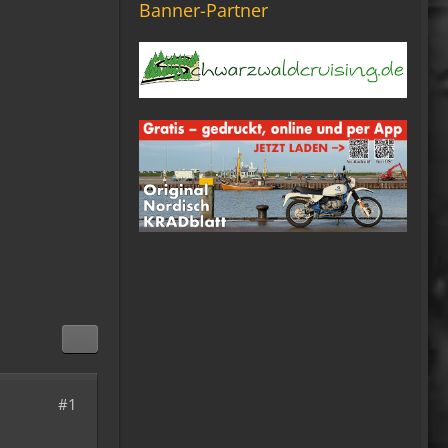
Banner-Partner
Die Seite seh ich, ich kann
auch viel lesen, aber ich
komm nimmer rein...
Vielleicht doch blond...
blöd... blind..
06:42
Michael Fricke
12:27
Ole Pinelle
Tine, alles? 🤣😘
20:18
Tom Nowak
So liebe Bikerbrüder und -
brüderinnen, ich bin jetzt da!
09:57
#1
oelfinger