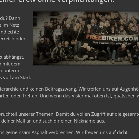
e du? Dann
le im Netz
und echte
erreich oder
o
abhängst,
n mit dem
ch unterm
 voll am Start.
Hierarchie und keinen Beitragszwang. Wir treffen uns auf Augenhö
ten oder Treffen. Und wenn das Visier mal oben ist, quatschen 
 Bruchteil unserer Themen. Damit du vollen Zugriff auf die gesam
it deiner Mail an und such dir einen Nickname aus.
ns gemeinsam Asphalt verbrennen. Wir freuen uns auf dich!