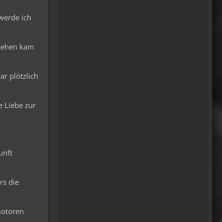
Moin Tom... viele Grüße aus
werde ich
Wales
07:59
 Sehen kam
oelfinger
Übrigens geile Moped
Strecken hier..
r plötzlich
07:59
e Liebe zur
mrairbrush
Wenn es nicht gerade regnet
in Wales. 💁
08:22
unft
Fredy
Das ist doch gerade die
rs die
hohe Kunst des mopped
fahren.
22:41
motoren