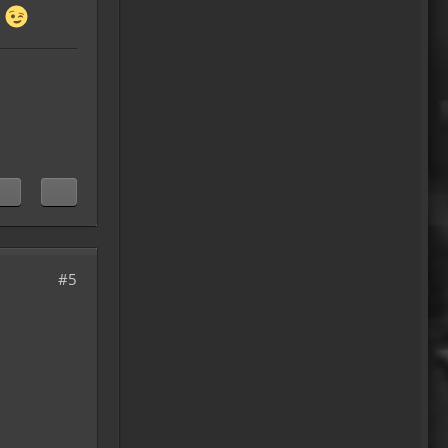
zu..
.
18:26
#5