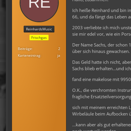
Ich heiße Reinhard und bin 
66, und da fängt das Leben a
2003 verliebte ich mich unst
ReinhardsMusic
sie mir edel vor, wie ein Pors
Frischgas
Der Name Sachs, der schon 1
Beiträge
2
über sich hinaus gewachsen.
Karteneintrag
ja
Das Geld hatte ich nicht, ab
Sachs blieb erhalten...und ich
fand eine makelose mit 9950
O.K., die verchromten Instru
fragliche Ersatzteilversorgung
sich mit meinem erreichten L
Wirbeläule beim Aufbocken ü
...kann aber als gut erhalte
noch wertvoll werden.