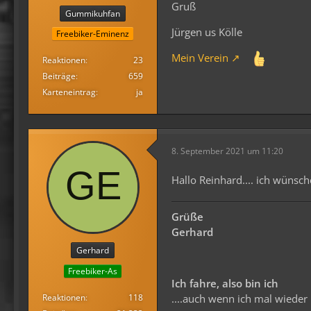
Gruß
Gummikuhfan
Jürgen us Kölle
Freebiker-Eminenz
Mein Verein
Reaktionen
23
Beiträge
659
Karteneintrag
ja
8. September 2021 um 11:20
Hallo Reinhard.... ich wünsch
Grüße
Gerhard
Gerhard
Freebiker-As
Ich fahre, also bin ich
Reaktionen
118
....auch wenn ich mal wieder