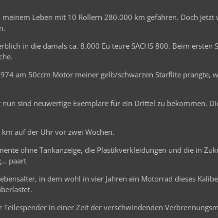
in meinem Leben mit 10 Rollern 280.000 km gefahren. Doch jetzt 
n.
erblich in die damals ca. 8.000 Eu teure SACHS 800. Beim ersten
che.
974 am 50ccm Motor meiner gelb/schwarzen Starflite prangte, wa
er nun sind neuwertige Exemplare für ein Drittel zu bekommen. Di
 km auf der Uhr vor zwei Wochen.
mente ohne Tankanzeige, die Plastikverkleidungen und die in Zuk
... paart
ebensalter, in dem wohl in vier Jahren ein Motorrad dieses Kalibe
berlastet.
ner Teilespender in einer Zeit der verschwindenden Verbrennungs