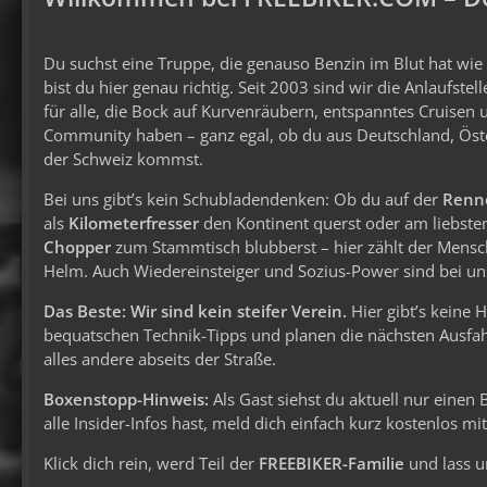
Du suchst eine Truppe, die genauso Benzin im Blut hat wi
bist du hier genau richtig. Seit 2003 sind wir die Anlaufstel
für alle, die Bock auf Kurvenräubern, entspanntes Cruisen 
Community haben – ganz egal, ob du aus Deutschland, Öst
der Schweiz kommst.
Bei uns gibt’s kein Schubladendenken: Ob du auf der
Renn
als
Kilometerfresser
den Kontinent querst oder am liebste
Chopper
zum Stammtisch blubberst – hier zählt der Mens
Helm. Auch Wiedereinsteiger und Sozius-Power sind bei uns
Das Beste: Wir sind kein steifer Verein.
Hier gibt’s keine 
bequatschen Technik-Tipps und planen die nächsten Ausfahr
alles andere abseits der Straße.
Boxenstopp-Hinweis:
Als Gast siehst du aktuell nur einen
alle Insider-Infos hast, meld dich einfach kurz kostenlos m
Klick dich rein, werd Teil der
FREEBIKER-Familie
und lass u