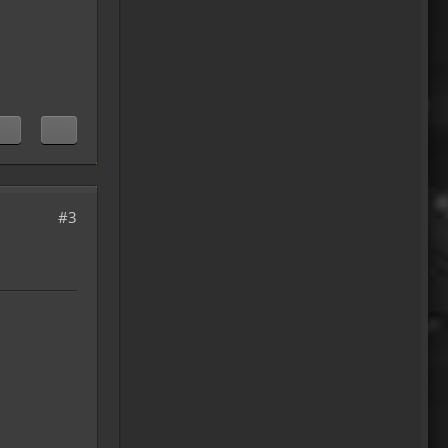
Willkommen zurück
04:16
oelfinger
Tine, dir hätte es gefallen, da
gab es Drachen....jede
Menge.
10:29
Fredy
#3
tach oeli, welcome back.
hast du im urlaub sowas wie
das schwert excalibur
gefunden oder wieso
vergleichst du brave
blutsauger mit drachen?
12:27
oelfinger
Ohh..das war so
entdeckungsreich..wir