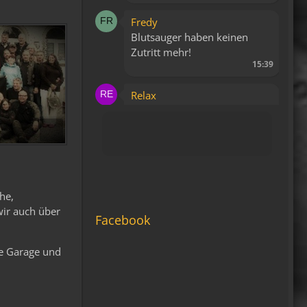
Fredy
Blutsauger haben keinen
Zutritt mehr!
15:39
Relax
Liegt bestimmt daran, dass
es keine WAP Seite mehr
gibt.
15:43
viragomaus
he,
Die Seite seh ich, ich kann
wir auch über
auch viel lesen, aber ich
Facebook
komm nimmer rein...
Vielleicht doch blond...
te Garage und
blöd... blind..
06:42
Michael Fricke