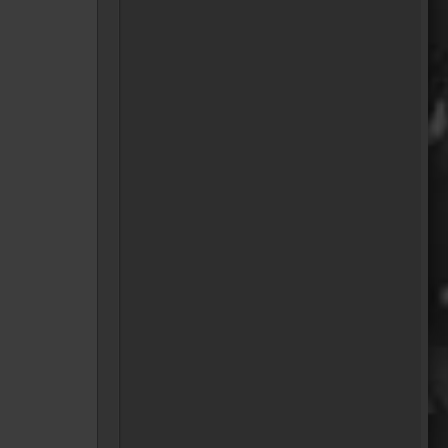
Fredy
tach oeli, welcome back.
hast du im urlaub sowas wie
das schwert excalibur
gefunden oder wieso
vergleichst du brave
blutsauger mit drachen?
12:27
oelfinger
Ohh..das war so
entdeckungsreich..wir
machen ja eine spezielle Art
von Urlaub, die nicht
jedermanns Sache wäre..ja,
wir haben Drachen
gefunden, gruselige Dinge,
abenteuerliche..blutrünstige
und ganz viel Natur.
18:24