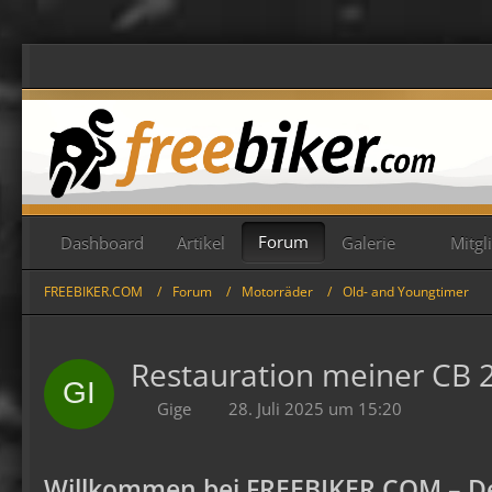
Forum
Dashboard
Artikel
Galerie
Mitgl
FREEBIKER.COM
Forum
Motorräder
Old- and Youngtimer
Restauration meiner CB 2
Gige
28. Juli 2025 um 15:20
Willkommen bei FREEBIKER.COM – De