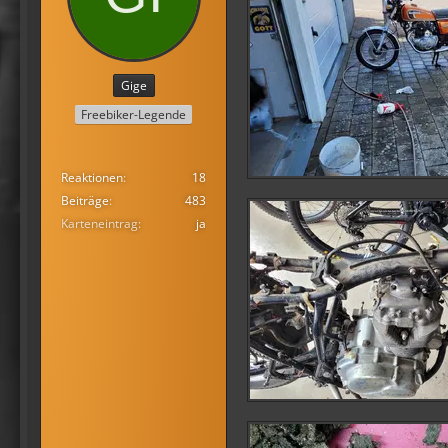
Gige
Freebiker-Legende
Reaktionen
18
Beiträge
483
Karteneintrag
ja