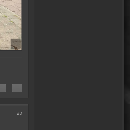
15:51
Relax
Welcome Back!
18:13
Relax
Und ich freu' mich schon auf
einen ausführlichen
Reisebericht.
18:14
viragomaus
Willkommen zurück
04:16
oelfinger
Tine, dir hätte es gefallen, da
#2
gab es Drachen....jede
Menge.
10:29