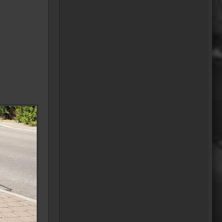
mrairbrush
Wenn es nicht gerade regnet
in Wales. 💁
08:22
Fredy
Das ist doch gerade die
hohe Kunst des mopped
fahren.
22:41
oelfinger
18 Tage Wales hinter mir
und quasi kein Regen
gehabt. (Zwei mal nachts par
Tropfen)
...oder anders..bin wieder im
Lande