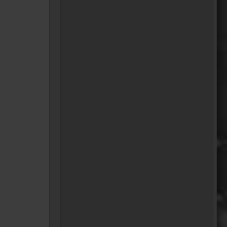
oelfinger
Fun-Fact....die Möven in
Wales sind entweder
Gentlemen...oder müssten
mal bei den Nord-Ostsee-
Möven in die Fortbildung
gehen............man kann da
am Hafen sitzen,
Fischbrötchen oder Fish-
und-Chips essen..und die
dort übliche Möve guckt nur
zu..
18:26
Dela_nera
🤣 very british
07:09