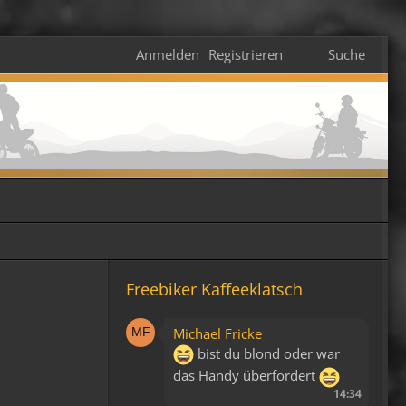
Anmelden
Registrieren
Suche
Freebiker Kaffeeklatsch
Michael Fricke
bist du blond oder war
das Handy überfordert
14:34