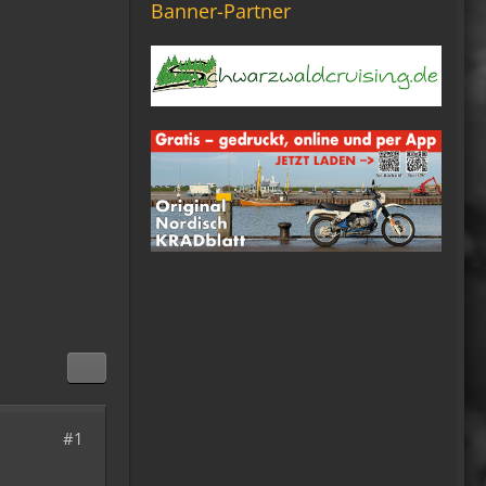
Banner-Partner
12:27
Ole Pinelle
Tine, alles? 🤣😘
20:18
Tom Nowak
So liebe Bikerbrüder und -
brüderinnen, ich bin jetzt da!
09:57
oelfinger
Moin Tom... viele Grüße aus
Wales
07:59
oelfinger
Übrigens geile Moped
#1
Strecken hier..
07:59