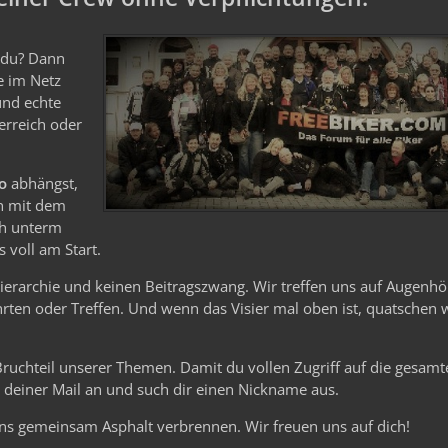
e du? Dann
le im Netz
und echte
erreich oder
o
abhängst,
n mit dem
ch unterm
 voll am Start.
Hierarchie und keinen Beitragszwang. Wir treffen uns auf Augenhö
ten oder Treffen. Und wenn das Visier mal oben ist, quatschen 
 Bruchteil unserer Themen. Damit du vollen Zugriff auf die gesam
it deiner Mail an und such dir einen Nickname aus.
ns gemeinsam Asphalt verbrennen. Wir freuen uns auf dich!