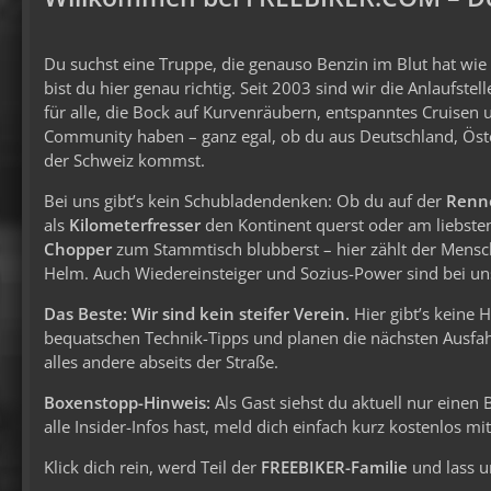
Du suchst eine Truppe, die genauso Benzin im Blut hat wi
bist du hier genau richtig. Seit 2003 sind wir die Anlaufstel
für alle, die Bock auf Kurvenräubern, entspanntes Cruisen 
Community haben – ganz egal, ob du aus Deutschland, Öst
der Schweiz kommst.
Bei uns gibt’s kein Schubladendenken: Ob du auf der
Renn
als
Kilometerfresser
den Kontinent querst oder am liebste
Chopper
zum Stammtisch blubberst – hier zählt der Mens
Helm. Auch Wiedereinsteiger und Sozius-Power sind bei uns
Das Beste: Wir sind kein steifer Verein.
Hier gibt’s keine 
bequatschen Technik-Tipps und planen die nächsten Ausfahr
alles andere abseits der Straße.
Boxenstopp-Hinweis:
Als Gast siehst du aktuell nur einen
alle Insider-Infos hast, meld dich einfach kurz kostenlos m
Klick dich rein, werd Teil der
FREEBIKER-Familie
und lass u