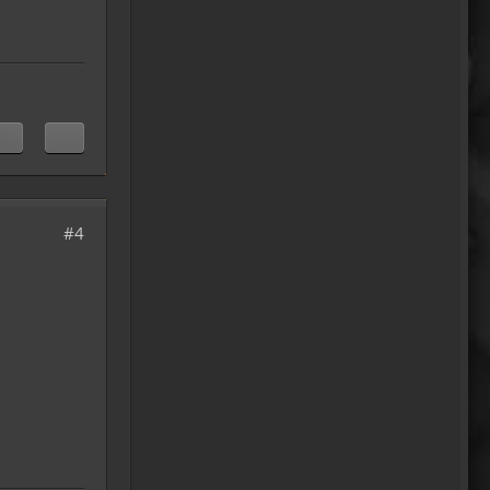
Willkommen zurück
04:16
oelfinger
Tine, dir hätte es gefallen, da
gab es Drachen....jede
Menge.
10:29
Fredy
#4
tach oeli, welcome back.
hast du im urlaub sowas wie
das schwert excalibur
gefunden oder wieso
vergleichst du brave
blutsauger mit drachen?
12:27
oelfinger
Ohh..das war so
entdeckungsreich..wir