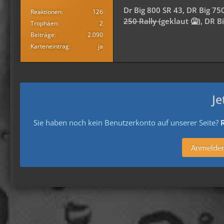
Dr Big 800 SR 43, DR Big 7
Reaktionen
126
250 Rally (
geklaut 🤮), DR 
Trophäen
2
Beiträge
2.090
Karteneintrag
ja
Je
Sie haben noch kein Benutzerkonto auf unserer Seite?
R
Anmelde