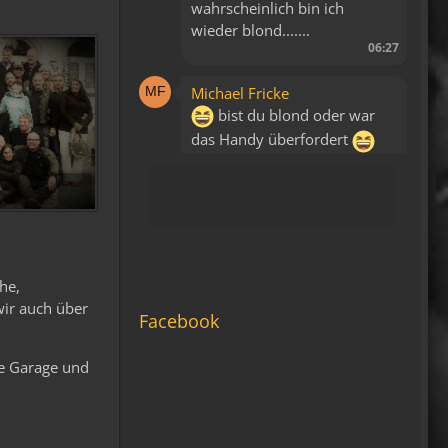
wahrscheinlich bin ich
wieder blond.......
06:27
Michael Fricke
bist du blond oder war
das Handy überfordert
14:34
Fredy
Blutsauger haben keinen
Zutritt mehr!
15:39
he,
wir auch über
Relax
Facebook
Liegt bestimmt daran, dass
es keine WAP Seite mehr
te Garage und
gibt.
15:43
viragomaus