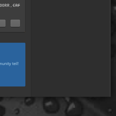
machen ja eine spezielle Art
000RR ,
CRF
von Urlaub, die nicht
jedermanns Sache wäre..ja,
wir haben Drachen
gefunden, gruselige Dinge,
abenteuerliche..blutrünstige
und ganz viel Natur.
18:24
oelfinger
Fun-Fact....die Möven in
nity teil!
Wales sind entweder
Gentlemen...oder müssten
mal bei den Nord-Ostsee-
Möven in die Fortbildung
gehen............man kann da
am Hafen sitzen,
Fischbrötchen oder Fish-
und-Chips essen..und die
dort übliche Möve guckt nur