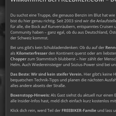
Du suchst eine Truppe, die genauso Benzin im Blut hat wi
bist du hier genau richtig. Seit 2003 sind wir die Anlaufstel
für alle, die Bock auf Kurvenräubern, entspanntes Cruisen 
Community haben – ganz egal, ob du aus Deutschland, Öst
der Schweiz kommst.
Bei uns gibt’s kein Schubladendenken: Ob du auf der
Renn
als
Kilometerfresser
den Kontinent querst oder am liebste
Chopper
zum Stammtisch blubberst – hier zählt der Mens
Helm. Auch Wiedereinsteiger und Sozius-Power sind bei uns
Das Beste: Wir sind kein steifer Verein.
Hier gibt’s keine 
bequatschen Technik-Tipps und planen die nächsten Ausfahr
alles andere abseits der Straße.
Boxenstopp-Hinweis:
Als Gast siehst du aktuell nur einen
alle Insider-Infos hast, meld dich einfach kurz kostenlos m
Klick dich rein, werd Teil der
FREEBIKER-Familie
und lass u