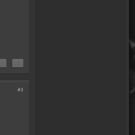
oelfinger
18 Tage Wales hinter mir
und quasi kein Regen
gehabt. (Zwei mal nachts par
Tropfen)
...oder anders..bin wieder im
Lande
15:51
Relax
Welcome Back!
18:13
#3
Relax
Und ich freu' mich schon auf
einen ausführlichen
Reisebericht.
18:14
viragomaus