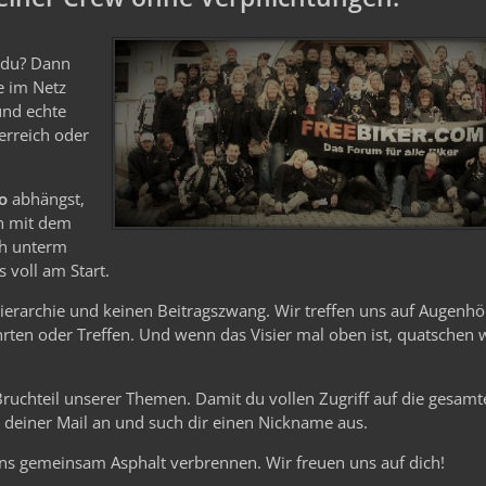
e du? Dann
le im Netz
und echte
erreich oder
o
abhängst,
n mit dem
ch unterm
 voll am Start.
Hierarchie und keinen Beitragszwang. Wir treffen uns auf Augenhö
ten oder Treffen. Und wenn das Visier mal oben ist, quatschen 
 Bruchteil unserer Themen. Damit du vollen Zugriff auf die gesam
it deiner Mail an und such dir einen Nickname aus.
ns gemeinsam Asphalt verbrennen. Wir freuen uns auf dich!