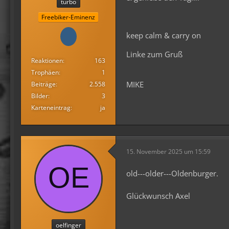
turbo
Freebiker-Eminenz
keep calm & carry on
Linke zum Gruß
Reaktionen
163
Trophäen
1
MIKE
Beiträge
2.558
Bilder
3
Karteneintrag
ja
15. November 2025 um 15:59
old---older---Oldenburger.
Glückwunsch Axel
oelfinger