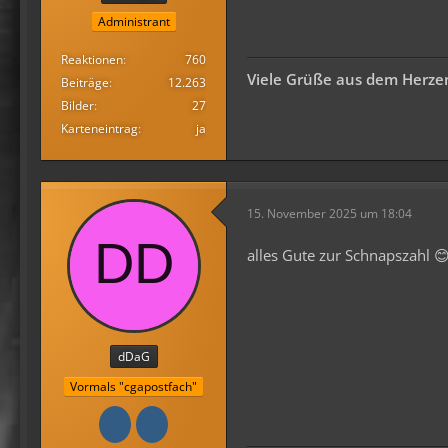
Administrant
Reaktionen
760
Viele Grüße aus dem Herzen
Beiträge
12.263
Bilder
27
Karteneintrag
ja
15. November 2025 um 18:04
alles Gute zur Schnapszahl 
dDaG
Vormals "cgapostfach"