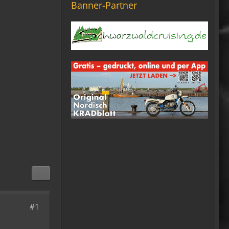
Banner-Partner
Die Seite seh ich, ich kann
auch viel lesen, aber ich
komm nimmer rein...
Vielleicht doch blond...
blöd... blind..
06:42
Michael Fricke
12:27
Ole Pinelle
Tine, alles? 🤣😘
20:18
Tom Nowak
So liebe Bikerbrüder und -
brüderinnen, ich bin jetzt da!
09:57
#1
oelfinger