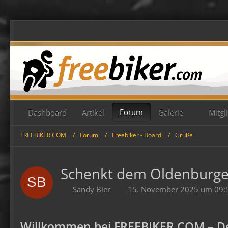
Forum
Dashboard
Artikel
Galerie
Mitgl
FREEBIKER.COM
Forum
Freebiker - Board
Grüße
Schenkt dem Oldenburger
Sandy Bier
15. November 2025 um 09:
Willkommen bei FREEBIKER.COM – De