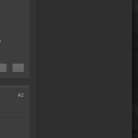
Moin Tom... viele Grüße aus
Wales
07:59
oelfinger
Übrigens geile Moped
n
Strecken hier..
07:59
mrairbrush
Wenn es nicht gerade regnet
in Wales. 💁
08:22
#2
Fredy
Das ist doch gerade die
hohe Kunst des mopped
fahren.
22:41