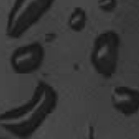
Dela_nera
🤣 very british
07:09