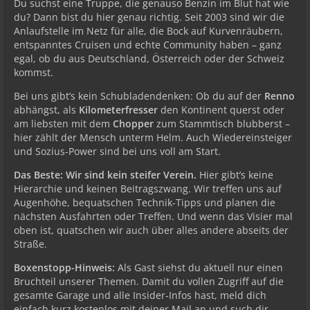
Du suchst eine Truppe, die genauso Benzin im Blut hat wie
du? Dann bist du hier genau richtig. Seit 2003 sind wir die
Anlaufstelle im Netz für alle, die Bock auf Kurvenräubern,
entspanntes Cruisen und echte Community haben – ganz
egal, ob du aus Deutschland, Österreich oder der Schweiz
kommst.
Bei uns gibt’s kein Schubladendenken: Ob du auf der
Renno
abhängst, als
Kilometerfresser
den Kontinent querst oder
am liebsten mit dem
Chopper
zum Stammtisch blubberst –
hier zählt der Mensch unterm Helm. Auch Wiedereinsteiger
und Sozius-Power sind bei uns voll am Start.
Das Beste: Wir sind kein steifer Verein.
Hier gibt’s keine
Hierarchie und keinen Beitragszwang. Wir treffen uns auf
Augenhöhe, bequatschen Technik-Tipps und planen die
nächsten Ausfahrten oder Treffen. Und wenn das Visier mal
oben ist, quatschen wir auch über alles andere abseits der
Straße.
Boxenstopp-Hinweis:
Als Gast siehst du aktuell nur einen
Bruchteil unserer Themen. Damit du vollen Zugriff auf die
gesamte Garage und alle Insider-Infos hast, meld dich
einfach kurz kostenlos mit deiner Mail an und such dir