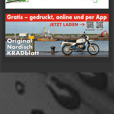
09:57
oelfinger
Moin Tom... viele Grüße aus Wales
07:59
oelfinger
Übrigens geile Moped Strecken hier..
07:59
mrairbrush
Wenn es nicht gerade regnet in Wales. 💁
08:22
Fredy
Das ist doch gerade die hohe Kunst des mopped
fahren.
22:41
oelfinger
18 Tage Wales hinter mir und quasi kein Regen
gehabt. (Zwei mal nachts par Tropfen)