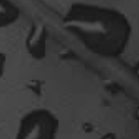
Fredy
tach oeli, welcome back. hast du im urlaub sowas
wie das schwert excalibur gefunden oder wieso
vergleichst du brave blutsauger mit drachen?
12:27
oelfinger
Ohh..das war so entdeckungsreich..wir machen ja
eine spezielle Art von Urlaub, die nicht
jedermanns Sache wäre..ja, wir haben Drachen
gefunden, gruselige Dinge,
abenteuerliche..blutrünstige und ganz viel Natur.
18:24
oelfinger
Fun-Fact....die Möven in Wales sind entweder
Gentlemen...oder müssten mal bei den Nord-
Ostsee-Möven in die Fortbildung
gehen............man kann da am Hafen sitzen,
Fischbrötchen oder Fish-und-Chips essen..und
die dort übliche Möve guckt nur zu..
18:26