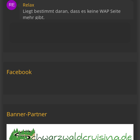
Relax
Liegt bestimmt daran, dass es keine WAP Seite
mehr gibt.
15:43
viragomaus
Die Seite seh ich, ich kann auch viel lesen, aber
ich komm nimmer rein... Vielleicht doch blond...
blöd... blind..
06:42
Facebook
Michael Fricke
12:27
Ole Pinelle
Tine, alles? 🤣😘
20:18
Banner-Partner
Tom Nowak
So liebe Bikerbrüder und - brüderinnen, ich bin
jetzt da!