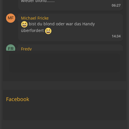
wieder blond.......
06:27
Michael Fricke
bist du blond oder war das Handy
überfordert
14:34
Fredy
Blutsauger haben keinen Zutritt mehr!
15:39
Relax
Liegt bestimmt daran, dass es keine WAP Seite
mehr gibt.
15:43
Facebook
viragomaus
Die Seite seh ich, ich kann auch viel lesen, aber
ich komm nimmer rein... Vielleicht doch blond...
blöd... blind..
06:42