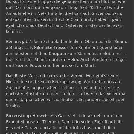
Du suchst eine Truppe, die genauso Benzin im Blut hat wie
du? Dann bist du hier genau richtig. Seit 2003 sind wir die
Anlaufstelle im Netz für alle, die Bock auf Kurvenräubern,
entspanntes Cruisen und echte Community haben – ganz
egal, ob du aus Deutschland, Österreich oder der Schweiz
kommst.
Bei uns gibt’s kein Schubladendenken: Ob du auf der
Renno
abhängst, als
Kilometerfresser
den Kontinent querst oder
am liebsten mit dem
Chopper
zum Stammtisch blubberst –
hier zählt der Mensch unterm Helm. Auch Wiedereinsteiger
und Sozius-Power sind bei uns voll am Start.
Das Beste: Wir sind kein steifer Verein.
Hier gibt’s keine
Hierarchie und keinen Beitragszwang. Wir treffen uns auf
Augenhöhe, bequatschen Technik-Tipps und planen die
nächsten Ausfahrten oder Treffen. Und wenn das Visier mal
oben ist, quatschen wir auch über alles andere abseits der
Straße.
Boxenstopp-Hinweis:
Als Gast siehst du aktuell nur einen
Bruchteil unserer Themen. Damit du vollen Zugriff auf die
gesamte Garage und alle Insider-Infos hast, meld dich
einfach kurz kostenlos mit deiner Mail an und such dir