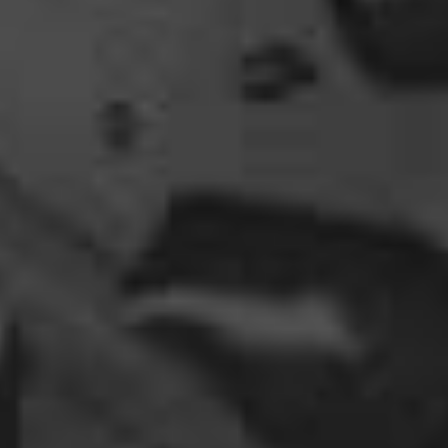
gefunden, gruselige Dinge,
abenteuerliche..blutrünstige und ganz viel Natur.
18:24
oelfinger
Fun-Fact....die Möven in Wales sind entweder
Gentlemen...oder müssten mal bei den Nord-
Ostsee-Möven in die Fortbildung
gehen............man kann da am Hafen sitzen,
Fischbrötchen oder Fish-und-Chips essen..und
die dort übliche Möve guckt nur zu..
18:26