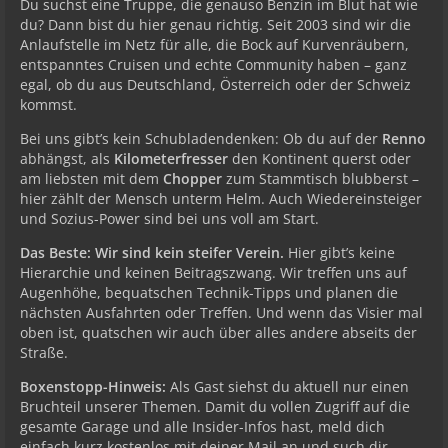
Du suchst eine Truppe, die genauso Benzin im Blut hat wie
du? Dann bist du hier genau richtig. Seit 2003 sind wir die
Anlaufstelle im Netz für alle, die Bock auf Kurvenräubern,
entspanntes Cruisen und echte Community haben – ganz
egal, ob du aus Deutschland, Österreich oder der Schweiz
kommst.
Bei uns gibt’s kein Schubladendenken: Ob du auf der
Renno
abhängst, als
Kilometerfresser
den Kontinent querst oder
am liebsten mit dem
Chopper
zum Stammtisch blubberst –
hier zählt der Mensch unterm Helm. Auch Wiedereinsteiger
und Sozius-Power sind bei uns voll am Start.
Das Beste: Wir sind kein steifer Verein.
Hier gibt’s keine
Hierarchie und keinen Beitragszwang. Wir treffen uns auf
Augenhöhe, bequatschen Technik-Tipps und planen die
nächsten Ausfahrten oder Treffen. Und wenn das Visier mal
oben ist, quatschen wir auch über alles andere abseits der
Straße.
Boxenstopp-Hinweis:
Als Gast siehst du aktuell nur einen
Bruchteil unserer Themen. Damit du vollen Zugriff auf die
gesamte Garage und alle Insider-Infos hast, meld dich
einfach kurz kostenlos mit deiner Mail an und such dir