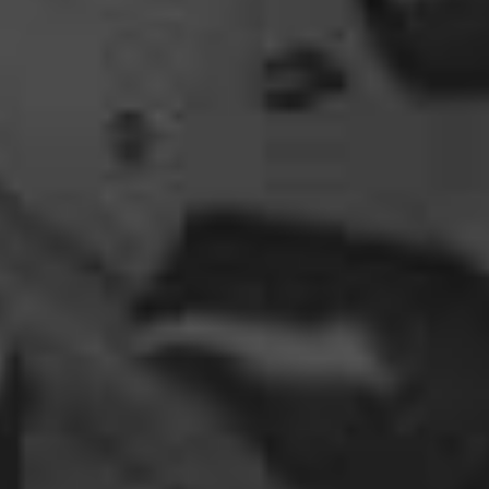
gefunden, gruselige Dinge,
abenteuerliche..blutrünstige und ganz viel Natur.
18:24
oelfinger
Fun-Fact....die Möven in Wales sind entweder
Gentlemen...oder müssten mal bei den Nord-
Ostsee-Möven in die Fortbildung
gehen............man kann da am Hafen sitzen,
Fischbrötchen oder Fish-und-Chips essen..und
die dort übliche Möve guckt nur zu..
18:26