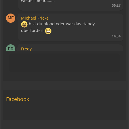
wieder blond.......
06:27
Michael Fricke
bist du blond oder war das Handy
überfordert
14:34
Fredy
Blutsauger haben keinen Zutritt mehr!
15:39
Relax
Liegt bestimmt daran, dass es keine WAP Seite
mehr gibt.
15:43
Facebook
viragomaus
Die Seite seh ich, ich kann auch viel lesen, aber
ich komm nimmer rein... Vielleicht doch blond...
blöd... blind..
06:42