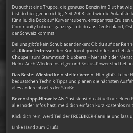
Du suchst eine Truppe, die genauso Benzin im Blut hat wi
bist du hier genau richtig. Seit 2003 sind wir die Anlaufstel
für alle, die Bock auf Kurvenräubern, entspanntes Cruisen 
Community haben – ganz egal, ob du aus Deutschland, Öst
der Schweiz kommst.
Bei uns gibt’s kein Schubladendenken: Ob du auf der
Renn
als
Kilometerfresser
den Kontinent querst oder am liebste
Chopper
zum Stammtisch blubberst – hier zählt der Mens
Helm. Auch Wiedereinsteiger und Sozius-Power sind bei uns
Das Beste: Wir sind kein steifer Verein.
Hier gibt’s keine 
bequatschen Technik-Tipps und planen die nächsten Ausfahr
alles andere abseits der Straße.
Boxenstopp-Hinweis:
Als Gast siehst du aktuell nur einen
alle Insider-Infos hast, meld dich einfach kurz kostenlos m
Klick dich rein, werd Teil der
FREEBIKER-Familie
und lass u
Linke Hand zum Gruß!