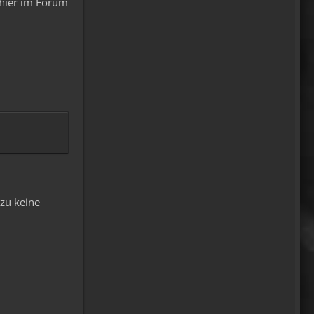
 hier im Forum
15:51
Relax
Welcome Back!
18:13
Relax
Und ich freu' mich schon auf
einen ausführlichen
Reisebericht.
18:14
viragomaus
Willkommen zurück
zu keine
04:16
oelfinger
Tine, dir hätte es gefallen, da
gab es Drachen....jede
Menge.
10:29