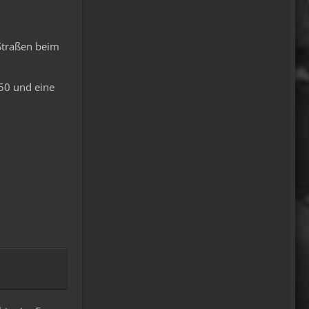
mrairbrush
Wenn es nicht gerade regnet
 Straßen beim
in Wales. 💁
08:22
50 und eine
Fredy
Das ist doch gerade die
hohe Kunst des mopped
fahren.
22:41
oelfinger
18 Tage Wales hinter mir
und quasi kein Regen
gehabt. (Zwei mal nachts par
Tropfen)
...oder anders..bin wieder im
Lande