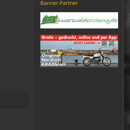
Banner-Partner
12:27
Ole Pinelle
Tine, alles? 🤣😘
20:18
Tom Nowak
So liebe Bikerbrüder und -
brüderinnen, ich bin jetzt da!
09:57
oelfinger
Moin Tom... viele Grüße aus
Wales
07:59
oelfinger
Übrigens geile Moped
Strecken hier..
07:59