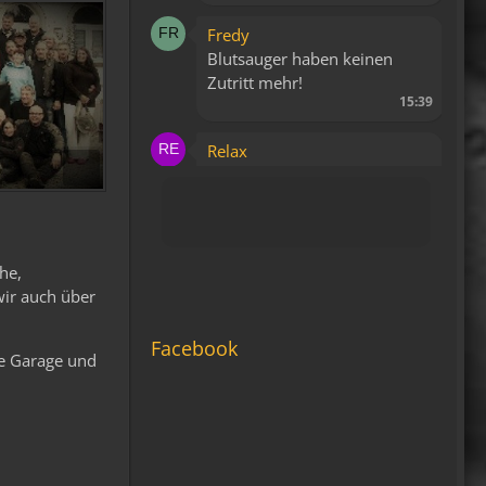
Fredy
Blutsauger haben keinen
Zutritt mehr!
15:39
Relax
Liegt bestimmt daran, dass
es keine WAP Seite mehr
gibt.
15:43
he,
viragomaus
wir auch über
Die Seite seh ich, ich kann
auch viel lesen, aber ich
Facebook
te Garage und
komm nimmer rein...
Vielleicht doch blond...
blöd... blind..
06:42
Michael Fricke