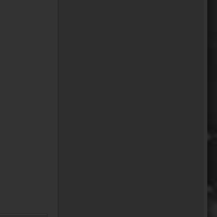
oelfinger
Fun-Fact....die Möven in
Wales sind entweder
Gentlemen...oder müssten
mal bei den Nord-Ostsee-
Möven in die Fortbildung
gehen............man kann da
am Hafen sitzen,
Fischbrötchen oder Fish-
und-Chips essen..und die
dort übliche Möve guckt nur
zu..
18:26
Dela_nera
🤣 very british
07:09