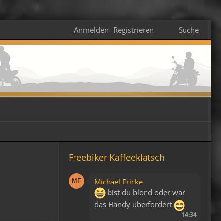
Anmelden
Registrieren
Suche
Freebiker Kaffeeklatsch
Michael Fricke
bist du blond oder war
das Handy überfordert
14:34