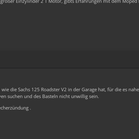
n großer Einzylinder 2 T Motor, gibts Erfahrungen mit dem Moped
ie die Sachs 125 Roadster V2 in der Garage hat, für die es nahe
en suchen und des Basteln nicht unwillig sein.
echerzündung .