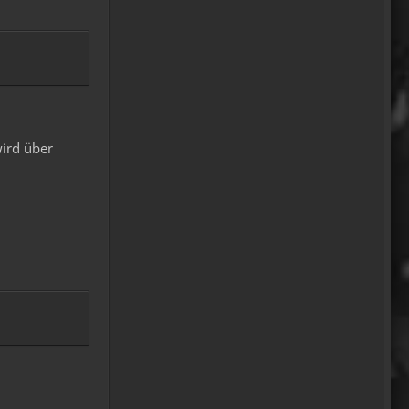
Fredy
tach oeli, welcome back.
hast du im urlaub sowas wie
das schwert excalibur
gefunden oder wieso
vergleichst du brave
wird über
blutsauger mit drachen?
12:27
oelfinger
Ohh..das war so
entdeckungsreich..wir
machen ja eine spezielle Art
von Urlaub, die nicht
jedermanns Sache wäre..ja,
wir haben Drachen
gefunden, gruselige Dinge,
abenteuerliche..blutrünstige
und ganz viel Natur.
18:24