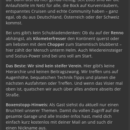
Anlaufstelle im Netz für alle, die Bock auf Kurvenräubern,
entspanntes Cruisen und echte Community haben – ganz
egal, ob du aus Deutschland, Österreich oder der Schweiz
kommst.
Bei uns gibt’s kein Schubladendenken: Ob du auf der
Renno
abhängst, als
Kilometerfresser
den Kontinent querst oder
am liebsten mit dem
Chopper
zum Stammtisch blubberst –
hier zählt der Mensch unterm Helm. Auch Wiedereinsteiger
und Sozius-Power sind bei uns voll am Start.
Das Beste: Wir sind kein steifer Verein.
Hier gibt’s keine
Hierarchie und keinen Beitragszwang. Wir treffen uns auf
Augenhöhe, bequatschen Technik-Tipps und planen die
nächsten Ausfahrten oder Treffen. Und wenn das Visier mal
oben ist, quatschen wir auch über alles andere abseits der
Straße.
Boxenstopp-Hinweis:
Als Gast siehst du aktuell nur einen
Bruchteil unserer Themen. Damit du vollen Zugriff auf die
gesamte Garage und alle Insider-Infos hast, meld dich
einfach kurz kostenlos mit deiner Mail an und such dir
einen Nickname aus.