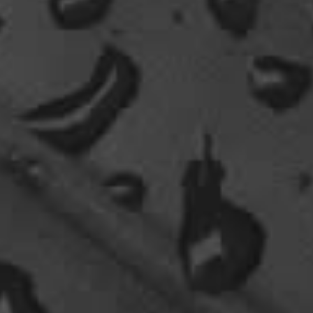
🤣 very british
07:09