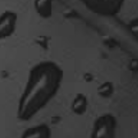
wie das schwert excalibur gefunden oder wieso
vergleichst du brave blutsauger mit drachen?
12:27
oelfinger
Ohh..das war so entdeckungsreich..wir machen ja
eine spezielle Art von Urlaub, die nicht
jedermanns Sache wäre..ja, wir haben Drachen
gefunden, gruselige Dinge,
abenteuerliche..blutrünstige und ganz viel Natur.
18:24
oelfinger
Fun-Fact....die Möven in Wales sind entweder
Gentlemen...oder müssten mal bei den Nord-
Ostsee-Möven in die Fortbildung
gehen............man kann da am Hafen sitzen,
Fischbrötchen oder Fish-und-Chips essen..und
die dort übliche Möve guckt nur zu..
18:26
Dela_nera