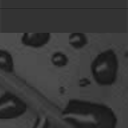
15:51
Relax
Community-Software:
WoltLab Suite™ 6.2.6
Welcome Back!
18:13
Stil:
Colorplay
von
cls-design
Relax
Und ich freu' mich schon auf einen ausführlichen
Reisebericht.
18:14
viragomaus
Willkommen zurück
04:16
oelfinger
Tine, dir hätte es gefallen, da gab es
Drachen....jede Menge.
10:29
Fredy
tach oeli, welcome back. hast du im urlaub sowas