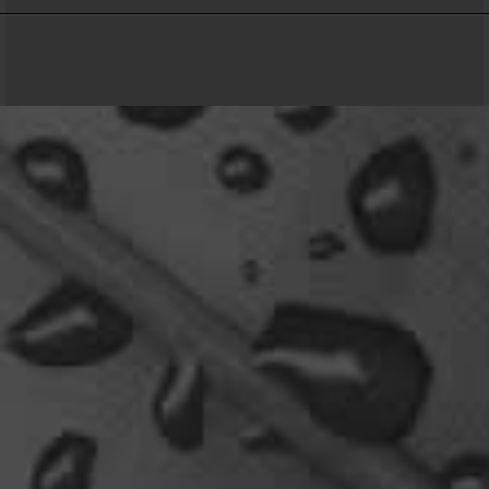
Relax
Community-Software:
WoltLab Suite™ 6.2.6
Welcome Back!
18:13
Stil:
Colorplay
von
cls-design
Relax
Und ich freu' mich schon auf einen ausführlichen
Reisebericht.
18:14
viragomaus
Willkommen zurück
04:16
oelfinger
Tine, dir hätte es gefallen, da gab es
Drachen....jede Menge.
10:29
Fredy
tach oeli, welcome back. hast du im urlaub sowas
wie das schwert excalibur gefunden oder wieso