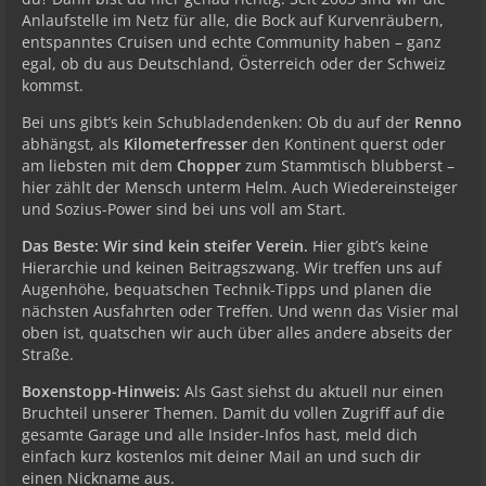
Anlaufstelle im Netz für alle, die Bock auf Kurvenräubern,
entspanntes Cruisen und echte Community haben – ganz
egal, ob du aus Deutschland, Österreich oder der Schweiz
kommst.
Bei uns gibt’s kein Schubladendenken: Ob du auf der
Renno
abhängst, als
Kilometerfresser
den Kontinent querst oder
am liebsten mit dem
Chopper
zum Stammtisch blubberst –
hier zählt der Mensch unterm Helm. Auch Wiedereinsteiger
und Sozius-Power sind bei uns voll am Start.
Das Beste: Wir sind kein steifer Verein.
Hier gibt’s keine
Hierarchie und keinen Beitragszwang. Wir treffen uns auf
Augenhöhe, bequatschen Technik-Tipps und planen die
nächsten Ausfahrten oder Treffen. Und wenn das Visier mal
oben ist, quatschen wir auch über alles andere abseits der
Straße.
Boxenstopp-Hinweis:
Als Gast siehst du aktuell nur einen
Bruchteil unserer Themen. Damit du vollen Zugriff auf die
gesamte Garage und alle Insider-Infos hast, meld dich
einfach kurz kostenlos mit deiner Mail an und such dir
einen Nickname aus.