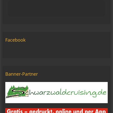
15:43
viragomaus
Die Seite seh ich, ich kann auch viel lesen, aber
ich komm nimmer rein... Vielleicht doch blond...
blöd... blind..
06:42
Facebook
Michael Fricke
12:27
Ole Pinelle
Tine, alles? 🤣😘
20:18
Banner-Partner
Tom Nowak
So liebe Bikerbrüder und - brüderinnen, ich bin
jetzt da!
09:57
oelfinger