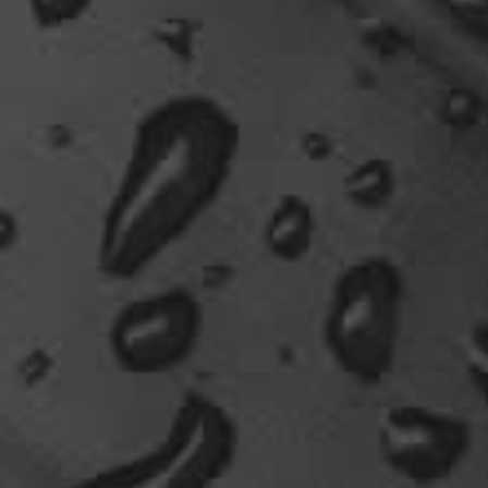
vergleichst du brave blutsauger mit drachen?
12:27
oelfinger
Ohh..das war so entdeckungsreich..wir machen ja
eine spezielle Art von Urlaub, die nicht
jedermanns Sache wäre..ja, wir haben Drachen
gefunden, gruselige Dinge,
abenteuerliche..blutrünstige und ganz viel Natur.
18:24
oelfinger
Fun-Fact....die Möven in Wales sind entweder
Gentlemen...oder müssten mal bei den Nord-
Ostsee-Möven in die Fortbildung
gehen............man kann da am Hafen sitzen,
Fischbrötchen oder Fish-und-Chips essen..und
die dort übliche Möve guckt nur zu..
18:26
Dela_nera
🤣 very british