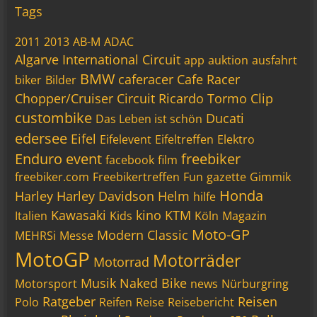
Tags
2011
2013
AB-M
ADAC
Algarve International Circuit
app
auktion
ausfahrt
BMW
caferacer
Cafe Racer
biker
Bilder
Chopper/Cruiser
Circuit Ricardo Tormo
Clip
custombike
Ducati
Das Leben ist schön
edersee
Eifel
Eifelevent
Eifeltreffen
Elektro
Enduro
event
freebiker
facebook
film
freebiker.com
Freebikertreffen
Fun
gazette
Gimmik
Honda
Harley
Harley Davidson
Helm
hilfe
Kawasaki
kino
KTM
Italien
Kids
Köln
Magazin
Moto-GP
Modern Classic
MEHRSi
Messe
MotoGP
Motorräder
Motorrad
Musik
Naked Bike
Motorsport
news
Nürburgring
Ratgeber
Reisen
Polo
Reifen
Reise
Reisebericht