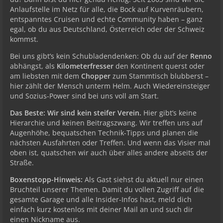
Anlaufstelle im Netz für alle, die Bock auf Kurvenräubern,
entspanntes Cruisen und echte Community haben – ganz
egal, ob du aus Deutschland, Österreich oder der Schweiz
kommst.
Bei uns gibt’s kein Schubladendenken: Ob du auf der
Renno
abhängst, als
Kilometerfresser
den Kontinent querst oder
am liebsten mit dem
Chopper
zum Stammtisch blubberst –
hier zählt der Mensch unterm Helm. Auch Wiedereinsteiger
und Sozius-Power sind bei uns voll am Start.
Das Beste: Wir sind kein steifer Verein.
Hier gibt’s keine
Hierarchie und keinen Beitragszwang. Wir treffen uns auf
Augenhöhe, bequatschen Technik-Tipps und planen die
nächsten Ausfahrten oder Treffen. Und wenn das Visier mal
oben ist, quatschen wir auch über alles andere abseits der
Straße.
Boxenstopp-Hinweis:
Als Gast siehst du aktuell nur einen
Bruchteil unserer Themen. Damit du vollen Zugriff auf die
gesamte Garage und alle Insider-Infos hast, meld dich
einfach kurz kostenlos mit deiner Mail an und such dir
einen Nickname aus.