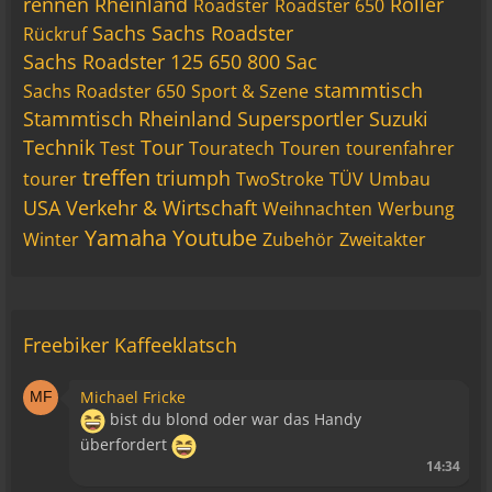
rennen
Rheinland
Roller
Roadster
Roadster 650
Sachs
Sachs Roadster
Rückruf
Sachs Roadster 125 650 800 Sac
stammtisch
Sachs Roadster 650
Sport & Szene
Stammtisch Rheinland
Supersportler
Suzuki
Technik
Tour
Test
Touratech
Touren
tourenfahrer
treffen
triumph
tourer
TwoStroke
TÜV
Umbau
USA
Verkehr & Wirtschaft
Weihnachten
Werbung
Yamaha
Youtube
Winter
Zubehör
Zweitakter
Freebiker Kaffeeklatsch
Michael Fricke
bist du blond oder war das Handy
überfordert
14:34