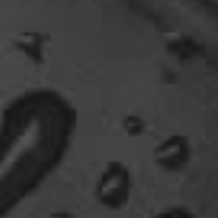
gehen............man kann da am Hafen sitzen,
Fischbrötchen oder Fish-und-Chips essen..und
die dort übliche Möve guckt nur zu..
18:26
Dela_nera
🤣 very british
07:09