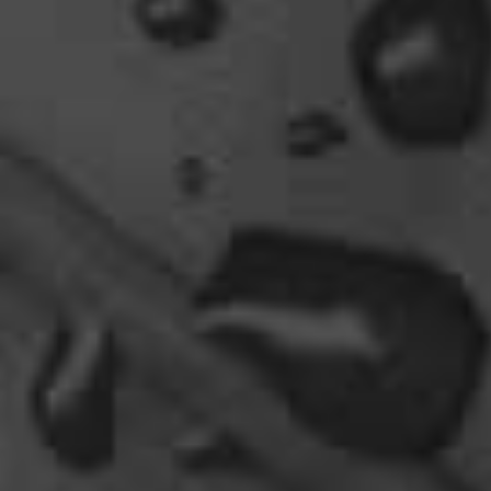
oelfinger
Tine, dir hätte es gefallen, da gab es
Drachen....jede Menge.
10:29
Fredy
tach oeli, welcome back. hast du im urlaub sowas
wie das schwert excalibur gefunden oder wieso
vergleichst du brave blutsauger mit drachen?
12:27
oelfinger
Ohh..das war so entdeckungsreich..wir machen ja
eine spezielle Art von Urlaub, die nicht
jedermanns Sache wäre..ja, wir haben Drachen
gefunden, gruselige Dinge,
abenteuerliche..blutrünstige und ganz viel Natur.
18:24
oelfinger
Fun-Fact....die Möven in Wales sind entweder
Gentlemen...oder müssten mal bei den Nord-
Ostsee-Möven in die Fortbildung