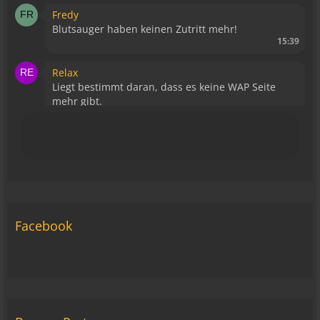
Fredy
Blutsauger haben keinen Zutritt mehr!
15:39
Relax
Liegt bestimmt daran, dass es keine WAP Seite
mehr gibt.
15:43
viragomaus
Die Seite seh ich, ich kann auch viel lesen, aber
ich komm nimmer rein... Vielleicht doch blond...
blöd... blind..
06:42
Facebook
Michael Fricke
12:27
Ole Pinelle
Tine, alles? 🤣😘
20:18