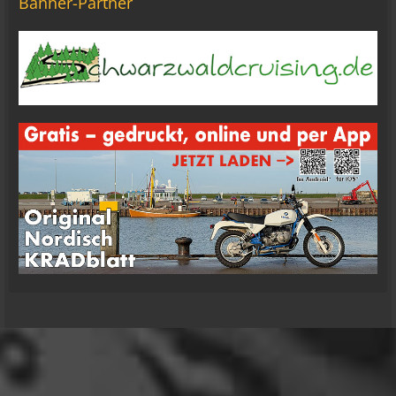
Banner-Partner
Tom Nowak
So liebe Bikerbrüder und - brüderinnen, ich bin
jetzt da!
09:57
oelfinger
Moin Tom... viele Grüße aus Wales
07:59
oelfinger
Übrigens geile Moped Strecken hier..
07:59
mrairbrush
Wenn es nicht gerade regnet in Wales. 💁
08:22
Fredy
Das ist doch gerade die hohe Kunst des mopped
fahren.
22:41