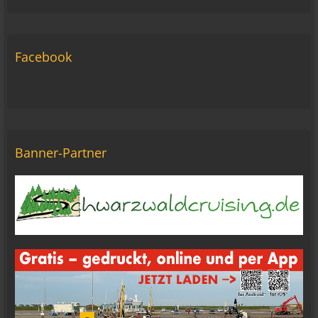
ich komm nimmer rein... Vielleicht doch blond...
blöd... blind..
06:42
Facebook
Michael Fricke
12:27
Ole Pinelle
Tine, alles? 🤣😘
20:18
Banner-Partner
Tom Nowak
So liebe Bikerbrüder und - brüderinnen, ich bin
jetzt da!
09:57
oelfinger
Moin Tom... viele Grüße aus Wales
07:59
oelfinger