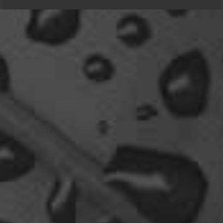
Relax
Und ich freu' mich schon auf einen ausführlichen
Reisebericht.
18:14
viragomaus
Willkommen zurück
04:16
oelfinger
Tine, dir hätte es gefallen, da gab es
Drachen....jede Menge.
10:29
Fredy
tach oeli, welcome back. hast du im urlaub sowas
wie das schwert excalibur gefunden oder wieso
vergleichst du brave blutsauger mit drachen?
12:27
oelfinger