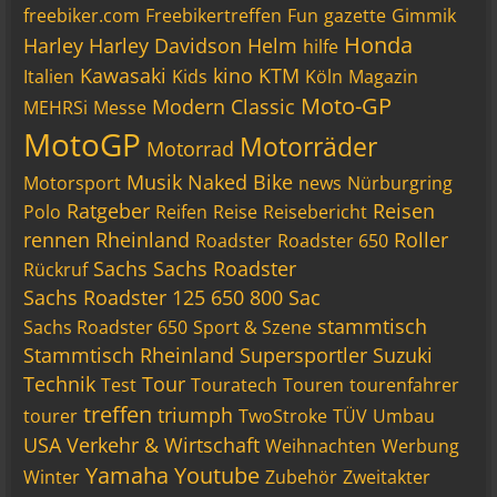
freebiker.com
Freebikertreffen
Fun
gazette
Gimmik
Honda
Harley
Harley Davidson
Helm
hilfe
Kawasaki
kino
KTM
Italien
Kids
Köln
Magazin
Moto-GP
Modern Classic
MEHRSi
Messe
MotoGP
Motorräder
Motorrad
Musik
Naked Bike
Motorsport
news
Nürburgring
Ratgeber
Reisen
Polo
Reifen
Reise
Reisebericht
rennen
Rheinland
Roller
Roadster
Roadster 650
Sachs
Sachs Roadster
Rückruf
Sachs Roadster 125 650 800 Sac
stammtisch
Sachs Roadster 650
Sport & Szene
Stammtisch Rheinland
Supersportler
Suzuki
Technik
Tour
Test
Touratech
Touren
tourenfahrer
treffen
triumph
tourer
TwoStroke
TÜV
Umbau
USA
Verkehr & Wirtschaft
Weihnachten
Werbung
Yamaha
Youtube
Winter
Zubehör
Zweitakter