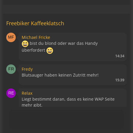
Freebiker Kaffeeklatsch
Michael Fricke
bist du blond oder war das Handy
überfordert
14:34
Fredy
Blutsauger haben keinen Zutritt mehr!
15:39
Relax
Liegt bestimmt daran, dass es keine WAP Seite
mehr gibt.
15:43
viragomaus
Die Seite seh ich, ich kann auch viel lesen, aber