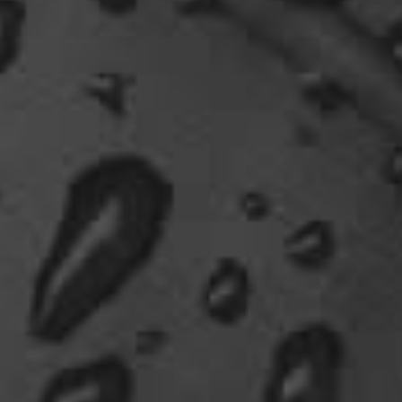
Ohh..das war so entdeckungsreich..wir machen ja
eine spezielle Art von Urlaub, die nicht
jedermanns Sache wäre..ja, wir haben Drachen
gefunden, gruselige Dinge,
abenteuerliche..blutrünstige und ganz viel Natur.
18:24
oelfinger
Fun-Fact....die Möven in Wales sind entweder
Gentlemen...oder müssten mal bei den Nord-
Ostsee-Möven in die Fortbildung
gehen............man kann da am Hafen sitzen,
Fischbrötchen oder Fish-und-Chips essen..und
die dort übliche Möve guckt nur zu..
18:26
Dela_nera
🤣 very british
07:09