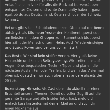
Anlaufstelle im Netz für alle, die Bock auf Kurvenräubern,
entspanntes Cruisen und echte Community haben – ganz
egal, ob du aus Deutschland, Österreich oder der Schweiz
kommst.
Bei uns gibt’s kein Schubladendenken: Ob du auf der
Renno
abhängst, als
Kilometerfresser
den Kontinent querst oder
am liebsten mit dem
Chopper
zum Stammtisch blubberst –
hier zählt der Mensch unterm Helm. Auch Wiedereinsteiger
und Sozius-Power sind bei uns voll am Start.
Das Beste: Wir sind kein steifer Verein.
Hier gibt’s keine
Hierarchie und keinen Beitragszwang. Wir treffen uns auf
Augenhöhe, bequatschen Technik-Tipps und planen die
nächsten Ausfahrten oder Treffen. Und wenn das Visier mal
oben ist, quatschen wir auch über alles andere abseits der
Straße.
Boxenstopp-Hinweis:
Als Gast siehst du aktuell nur einen
Bruchteil unserer Themen. Damit du vollen Zugriff auf die
gesamte Garage und alle Insider-Infos hast, meld dich
einfach kurz kostenlos mit deiner Mail an und such dir
einen Nickname aus.