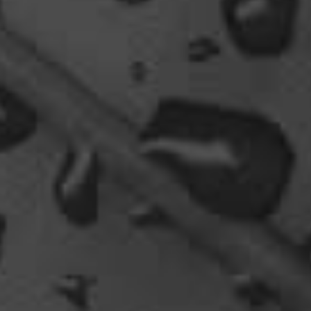
oelfinger
Tine, dir hätte es gefallen, da gab es
Drachen....jede Menge.
10:29
Fredy
tach oeli, welcome back. hast du im urlaub sowas
wie das schwert excalibur gefunden oder wieso
vergleichst du brave blutsauger mit drachen?
12:27
oelfinger
Ohh..das war so entdeckungsreich..wir machen ja
eine spezielle Art von Urlaub, die nicht
jedermanns Sache wäre..ja, wir haben Drachen
gefunden, gruselige Dinge,
abenteuerliche..blutrünstige und ganz viel Natur.
18:24
oelfinger
Fun-Fact....die Möven in Wales sind entweder