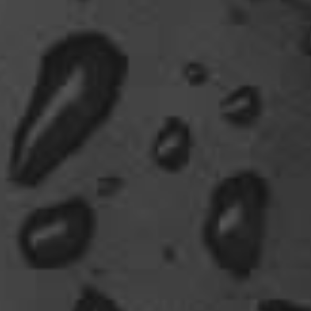
Gentlemen...oder müssten mal bei den Nord-
Ostsee-Möven in die Fortbildung
gehen............man kann da am Hafen sitzen,
Fischbrötchen oder Fish-und-Chips essen..und
die dort übliche Möve guckt nur zu..
18:26
Dela_nera
🤣 very british
07:09