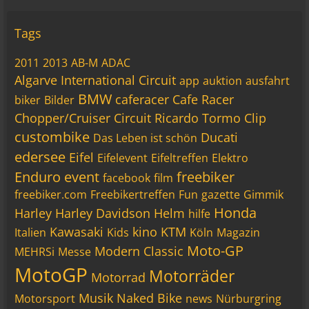
Tags
2011
2013
AB-M
ADAC
Algarve International Circuit
app
auktion
ausfahrt
BMW
caferacer
Cafe Racer
biker
Bilder
Chopper/Cruiser
Circuit Ricardo Tormo
Clip
custombike
Ducati
Das Leben ist schön
edersee
Eifel
Eifelevent
Eifeltreffen
Elektro
Enduro
event
freebiker
facebook
film
freebiker.com
Freebikertreffen
Fun
gazette
Gimmik
Honda
Harley
Harley Davidson
Helm
hilfe
Kawasaki
kino
KTM
Italien
Kids
Köln
Magazin
Moto-GP
Modern Classic
MEHRSi
Messe
MotoGP
Motorräder
Motorrad
Musik
Naked Bike
Motorsport
news
Nürburgring