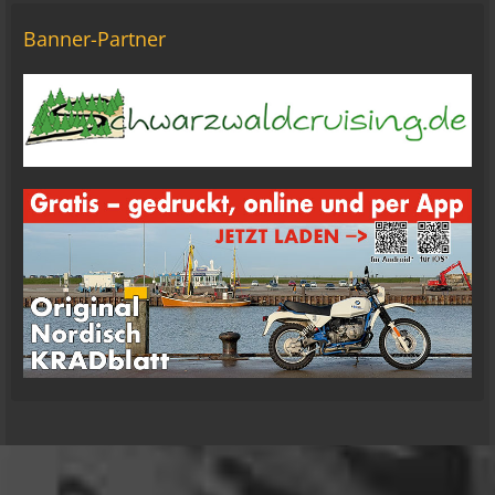
Tine, alles? 🤣😘
20:18
Banner-Partner
Tom Nowak
So liebe Bikerbrüder und - brüderinnen, ich bin
jetzt da!
09:57
oelfinger
Moin Tom... viele Grüße aus Wales
07:59
oelfinger
Übrigens geile Moped Strecken hier..
07:59
mrairbrush
Wenn es nicht gerade regnet in Wales. 💁
08:22
Fredy
Das ist doch gerade die hohe Kunst des mopped