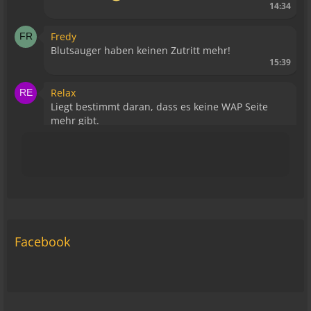
14:34
Fredy
Blutsauger haben keinen Zutritt mehr!
15:39
Relax
Liegt bestimmt daran, dass es keine WAP Seite
mehr gibt.
15:43
viragomaus
Die Seite seh ich, ich kann auch viel lesen, aber
ich komm nimmer rein... Vielleicht doch blond...
blöd... blind..
06:42
Facebook
Michael Fricke
12:27
Ole Pinelle