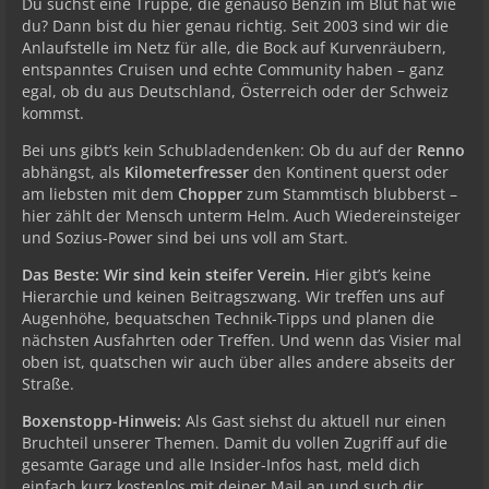
Du suchst eine Truppe, die genauso Benzin im Blut hat wie
du? Dann bist du hier genau richtig. Seit 2003 sind wir die
Anlaufstelle im Netz für alle, die Bock auf Kurvenräubern,
entspanntes Cruisen und echte Community haben – ganz
egal, ob du aus Deutschland, Österreich oder der Schweiz
kommst.
Bei uns gibt’s kein Schubladendenken: Ob du auf der
Renno
abhängst, als
Kilometerfresser
den Kontinent querst oder
am liebsten mit dem
Chopper
zum Stammtisch blubberst –
hier zählt der Mensch unterm Helm. Auch Wiedereinsteiger
und Sozius-Power sind bei uns voll am Start.
Das Beste: Wir sind kein steifer Verein.
Hier gibt’s keine
Hierarchie und keinen Beitragszwang. Wir treffen uns auf
Augenhöhe, bequatschen Technik-Tipps und planen die
nächsten Ausfahrten oder Treffen. Und wenn das Visier mal
oben ist, quatschen wir auch über alles andere abseits der
Straße.
Boxenstopp-Hinweis:
Als Gast siehst du aktuell nur einen
Bruchteil unserer Themen. Damit du vollen Zugriff auf die
gesamte Garage und alle Insider-Infos hast, meld dich
einfach kurz kostenlos mit deiner Mail an und such dir