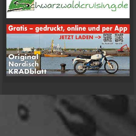
Ole Pinelle
Tine, alles? 🤣😘
20:18
Tom Nowak
So liebe Bikerbrüder und - brüderinnen, ich bin
jetzt da!
09:57
oelfinger
Moin Tom... viele Grüße aus Wales
07:59
oelfinger
Übrigens geile Moped Strecken hier..
07:59
mrairbrush
Wenn es nicht gerade regnet in Wales. 💁
08:22