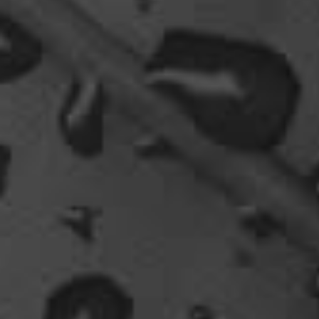
Willkommen zurück
04:16
oelfinger
Tine, dir hätte es gefallen, da gab es
Drachen....jede Menge.
10:29
Fredy
tach oeli, welcome back. hast du im urlaub sowas
wie das schwert excalibur gefunden oder wieso
vergleichst du brave blutsauger mit drachen?
12:27
oelfinger
Ohh..das war so entdeckungsreich..wir machen ja
eine spezielle Art von Urlaub, die nicht
jedermanns Sache wäre..ja, wir haben Drachen
gefunden, gruselige Dinge,
abenteuerliche..blutrünstige und ganz viel Natur.
18:24
oelfinger