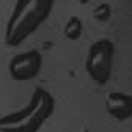
Fun-Fact....die Möven in Wales sind entweder
Gentlemen...oder müssten mal bei den Nord-
Ostsee-Möven in die Fortbildung
gehen............man kann da am Hafen sitzen,
Fischbrötchen oder Fish-und-Chips essen..und
die dort übliche Möve guckt nur zu..
18:26