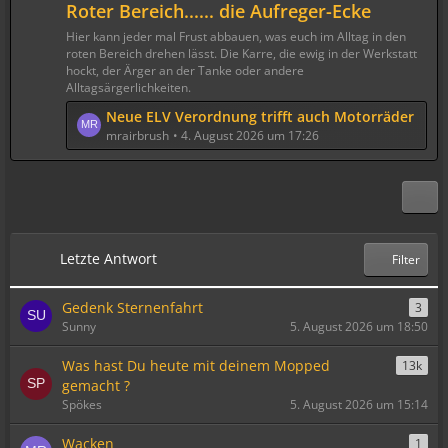
Roter Bereich...... die Aufreger-Ecke
Hier kann jeder mal Frust abbauen, was euch im Alltag in den
roten Bereich drehen lässt. Die Karre, die ewig in der Werkstatt
hockt, der Ärger an der Tanke oder andere
Alltagsärgerlichkeiten.
L
Neue ELV Verordnung trifft auch Motorräder
e
mrairbrush
4. August 2026 um 17:26
t
z
t
e
B
e
Letzte Antwort
Filter
i
t
Gedenk Sternenfahrt
3
r
Sunny
5. August 2026 um 18:50
ä
g
Was hast Du heute mit deinem Mopped
13k
e
gemacht ?
Spökes
5. August 2026 um 15:14
Wacken
1