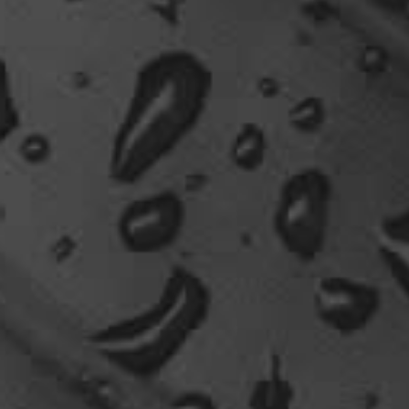
tach oeli, welcome back. hast du im urlaub sowas
wie das schwert excalibur gefunden oder wieso
vergleichst du brave blutsauger mit drachen?
12:27
oelfinger
Ohh..das war so entdeckungsreich..wir machen ja
eine spezielle Art von Urlaub, die nicht
jedermanns Sache wäre..ja, wir haben Drachen
gefunden, gruselige Dinge,
abenteuerliche..blutrünstige und ganz viel Natur.
18:24
oelfinger
Fun-Fact....die Möven in Wales sind entweder
Gentlemen...oder müssten mal bei den Nord-
Ostsee-Möven in die Fortbildung
gehen............man kann da am Hafen sitzen,
Fischbrötchen oder Fish-und-Chips essen..und
die dort übliche Möve guckt nur zu..
18:26