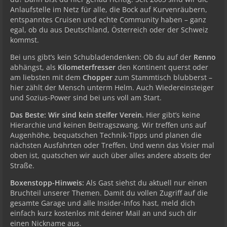
Anlaufstelle im Netz für alle, die Bock auf Kurvenräubern,
entspanntes Cruisen und echte Community haben – ganz
egal, ob du aus Deutschland, Österreich oder der Schweiz
kommst.
Bei uns gibt’s kein Schubladendenken: Ob du auf der
Renno
abhängst, als
Kilometerfresser
den Kontinent querst oder
am liebsten mit dem
Chopper
zum Stammtisch blubberst –
hier zählt der Mensch unterm Helm. Auch Wiedereinsteiger
und Sozius-Power sind bei uns voll am Start.
Das Beste: Wir sind kein steifer Verein.
Hier gibt’s keine
Hierarchie und keinen Beitragszwang. Wir treffen uns auf
Augenhöhe, bequatschen Technik-Tipps und planen die
nächsten Ausfahrten oder Treffen. Und wenn das Visier mal
oben ist, quatschen wir auch über alles andere abseits der
Straße.
Boxenstopp-Hinweis:
Als Gast siehst du aktuell nur einen
Bruchteil unserer Themen. Damit du vollen Zugriff auf die
gesamte Garage und alle Insider-Infos hast, meld dich
einfach kurz kostenlos mit deiner Mail an und such dir
einen Nickname aus.