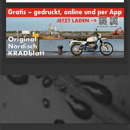
oelfinger
Moin Tom... viele Grüße aus Wales
07:59
oelfinger
Übrigens geile Moped Strecken hier..
07:59
mrairbrush
Wenn es nicht gerade regnet in Wales. 💁
08:22
Fredy
Das ist doch gerade die hohe Kunst des mopped
fahren.
22:41
oelfinger
18 Tage Wales hinter mir und quasi kein Regen
gehabt. (Zwei mal nachts par Tropfen)