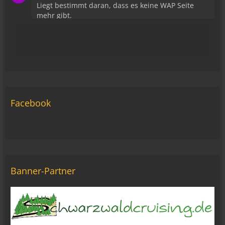
Liegt bestimmt daran, dass es keine WAP Seite
mehr gibt.
15:43
viragomaus
Die Seite seh ich, ich kann auch viel lesen, aber
ich komm nimmer rein... Vielleicht doch blond...
blöd... blind..
06:42
Facebook
Michael Fricke
12:27
Ole Pinelle
Tine, alles? 🤣😘
20:18
Banner-Partner
Tom Nowak
So liebe Bikerbrüder und - brüderinnen, ich bin
jetzt da!
09:57