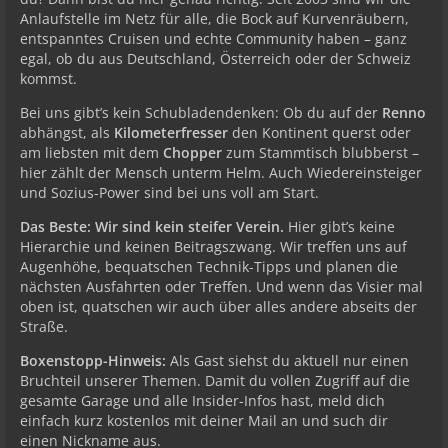
Anlaufstelle im Netz für alle, die Bock auf Kurvenräubern,
entspanntes Cruisen und echte Community haben – ganz
egal, ob du aus Deutschland, Österreich oder der Schweiz
kommst.
Bei uns gibt’s kein Schubladendenken: Ob du auf der
Renno
abhängst, als
Kilometerfresser
den Kontinent querst oder
am liebsten mit dem
Chopper
zum Stammtisch blubberst –
hier zählt der Mensch unterm Helm. Auch Wiedereinsteiger
und Sozius-Power sind bei uns voll am Start.
Das Beste: Wir sind kein steifer Verein.
Hier gibt’s keine
Hierarchie und keinen Beitragszwang. Wir treffen uns auf
Augenhöhe, bequatschen Technik-Tipps und planen die
nächsten Ausfahrten oder Treffen. Und wenn das Visier mal
oben ist, quatschen wir auch über alles andere abseits der
Straße.
Boxenstopp-Hinweis:
Als Gast siehst du aktuell nur einen
Bruchteil unserer Themen. Damit du vollen Zugriff auf die
gesamte Garage und alle Insider-Infos hast, meld dich
einfach kurz kostenlos mit deiner Mail an und such dir
einen Nickname aus.