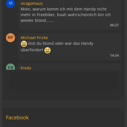
viragomaus
Moin, warum komm ich mit dem Handy nicht
mehr in Freebiker, boah wahrscheinlich bin ich
wieder blond.......
06:27
Michael Fricke
bist du blond oder war das Handy
überfordert
14:34
Fredy
Blutsauger haben keinen Zutritt mehr!
15:39
Relax
Liegt bestimmt daran, dass es keine WAP Seite
mehr gibt.
15:43
Facebook
viragomaus
Die Seite seh ich, ich kann auch viel lesen, aber