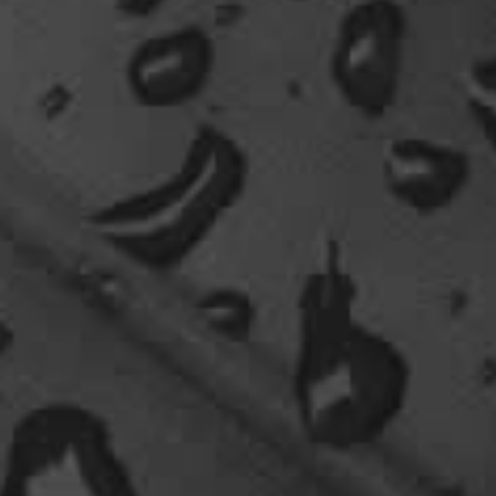
Ohh..das war so entdeckungsreich..wir machen ja
eine spezielle Art von Urlaub, die nicht
jedermanns Sache wäre..ja, wir haben Drachen
gefunden, gruselige Dinge,
abenteuerliche..blutrünstige und ganz viel Natur.
18:24
oelfinger
Fun-Fact....die Möven in Wales sind entweder
Gentlemen...oder müssten mal bei den Nord-
Ostsee-Möven in die Fortbildung
gehen............man kann da am Hafen sitzen,
Fischbrötchen oder Fish-und-Chips essen..und
die dort übliche Möve guckt nur zu..
18:26