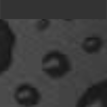
Relax
Community-Software:
WoltLab Suite™ 6.2.6
Welcome Back!
18:13
Stil:
Colorplay
von
cls-design
Relax
Und ich freu' mich schon auf einen ausführlichen
Reisebericht.
18:14
viragomaus
Willkommen zurück
04:16
oelfinger
Tine, dir hätte es gefallen, da gab es
Drachen....jede Menge.
10:29
Fredy
tach oeli, welcome back. hast du im urlaub sowas
wie das schwert excalibur gefunden oder wieso
vergleichst du brave blutsauger mit drachen?