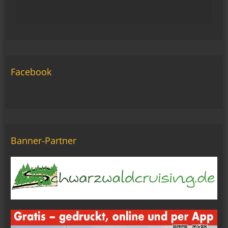
viragomaus
Die Seite seh ich, ich kann auch viel lesen, aber
ich komm nimmer rein... Vielleicht doch blond...
blöd... blind..
06:42
Facebook
Michael Fricke
12:27
Ole Pinelle
Tine, alles? 🤣😘
20:18
Banner-Partner
Tom Nowak
So liebe Bikerbrüder und - brüderinnen, ich bin
jetzt da!
09:57
oelfinger
Moin Tom... viele Grüße aus Wales