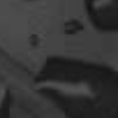
12:27
oelfinger
Ohh..das war so entdeckungsreich..wir machen ja
eine spezielle Art von Urlaub, die nicht
jedermanns Sache wäre..ja, wir haben Drachen
gefunden, gruselige Dinge,
abenteuerliche..blutrünstige und ganz viel Natur.
18:24
oelfinger
Fun-Fact....die Möven in Wales sind entweder
Gentlemen...oder müssten mal bei den Nord-
Ostsee-Möven in die Fortbildung
gehen............man kann da am Hafen sitzen,
Fischbrötchen oder Fish-und-Chips essen..und
die dort übliche Möve guckt nur zu..
18:26
Dela_nera
🤣 very british
07:09