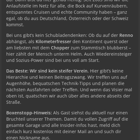
Anlaufstelle im Netz für alle, die Bock auf Kurvenräubern,
entspanntes Cruisen und echte Community haben – ganz
egal, ob du aus Deutschland, Österreich oder der Schweiz
kommst.
Bei uns gibt’s kein Schubladendenken: Ob du auf der
Renno
abhängst, als
Kilometerfresser
den Kontinent querst oder
am liebsten mit dem
Chopper
zum Stammtisch blubberst –
hier zählt der Mensch unterm Helm. Auch Wiedereinsteiger
und Sozius-Power sind bei uns voll am Start.
Das Beste: Wir sind kein steifer Verein.
Hier gibt’s keine
Hierarchie und keinen Beitragszwang. Wir treffen uns auf
Augenhöhe, bequatschen Technik-Tipps und planen die
nächsten Ausfahrten oder Treffen. Und wenn das Visier mal
oben ist, quatschen wir auch über alles andere abseits der
Straße.
Boxenstopp-Hinweis:
Als Gast siehst du aktuell nur einen
Bruchteil unserer Themen. Damit du vollen Zugriff auf die
gesamte Garage und alle Insider-Infos hast, meld dich
einfach kurz kostenlos mit deiner Mail an und such dir
einen Nickname aus.