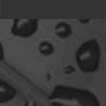
Und ich freu' mich schon auf einen ausführlichen
Reisebericht.
Community-Software:
WoltLab Suite™ 6.2.6
18:14
Stil:
Colorplay
von
cls-design
viragomaus
Willkommen zurück
04:16
oelfinger
Tine, dir hätte es gefallen, da gab es
Drachen....jede Menge.
10:29
Fredy
tach oeli, welcome back. hast du im urlaub sowas
wie das schwert excalibur gefunden oder wieso
vergleichst du brave blutsauger mit drachen?
12:27
oelfinger
Ohh..das war so entdeckungsreich..wir machen ja
eine spezielle Art von Urlaub, die nicht