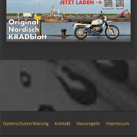
mrairbrush
Wenn es nicht gerade regnet in Wales. 💁
08:22
Fredy
Das ist doch gerade die hohe Kunst des mopped
fahren.
22:41
oelfinger
18 Tage Wales hinter mir und quasi kein Regen
gehabt. (Zwei mal nachts par Tropfen)
...oder anders..bin wieder im Lande
15:51
Relax
Welcome Back!
18:13
Datenschutzerklärung
Kontakt
Hausregeln
Impressum
Relax