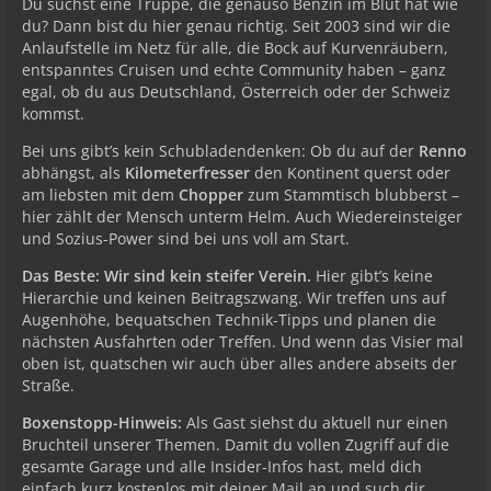
Du suchst eine Truppe, die genauso Benzin im Blut hat wie
du? Dann bist du hier genau richtig. Seit 2003 sind wir die
Anlaufstelle im Netz für alle, die Bock auf Kurvenräubern,
entspanntes Cruisen und echte Community haben – ganz
egal, ob du aus Deutschland, Österreich oder der Schweiz
kommst.
Bei uns gibt’s kein Schubladendenken: Ob du auf der
Renno
abhängst, als
Kilometerfresser
den Kontinent querst oder
am liebsten mit dem
Chopper
zum Stammtisch blubberst –
hier zählt der Mensch unterm Helm. Auch Wiedereinsteiger
und Sozius-Power sind bei uns voll am Start.
Das Beste: Wir sind kein steifer Verein.
Hier gibt’s keine
Hierarchie und keinen Beitragszwang. Wir treffen uns auf
Augenhöhe, bequatschen Technik-Tipps und planen die
nächsten Ausfahrten oder Treffen. Und wenn das Visier mal
oben ist, quatschen wir auch über alles andere abseits der
Straße.
Boxenstopp-Hinweis:
Als Gast siehst du aktuell nur einen
Bruchteil unserer Themen. Damit du vollen Zugriff auf die
gesamte Garage und alle Insider-Infos hast, meld dich
einfach kurz kostenlos mit deiner Mail an und such dir