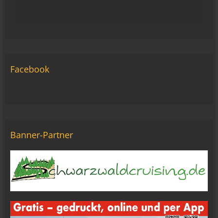
Michael Fricke
12:27
Ole Pinelle
Facebook
Tine, alles? 🤣😘
20:18
Tom Nowak
So liebe Bikerbrüder und - brüderinnen, ich bin
jetzt da!
09:57
Banner-Partner
oelfinger
Moin Tom... viele Grüße aus Wales
07:59
oelfinger
Übrigens geile Moped Strecken hier..
07:59