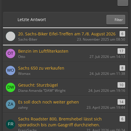
Letzte Antwort
Filter
20. Sachs-Biker Eifel-Treffen am 7./8. August 2026
6
Sachs-Biker
23. November 2025 um 08:50
Benzin im Luftfilterkasten
17
Otto
27. Juli 2026 um 14:13
Sachs 650 zu verkaufen
8
Womax
24. Juli 2026 um 11:38
Gesucht: Sturzbügel
10
Diana Amanda “DAW” Wright
24. Juni 2026 um 19:16
Es soll doch noch weiter gehen
14
zahny
23. April 2026 um 19:44
Sachs Roadster 800, Bremshebel lässt sich
6
sporadisch bis zum Gasgriff durchziehen.
FranzSachs
21. April 2026 um 06:24