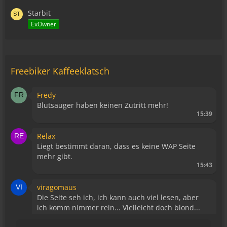
Starbit
ExOwner
Freebiker Kaffeeklatsch
Fredy
Blutsauger haben keinen Zutritt mehr!
15:39
Relax
Liegt bestimmt daran, dass es keine WAP Seite
mehr gibt.
15:43
viragomaus
Die Seite seh ich, ich kann auch viel lesen, aber
ich komm nimmer rein... Vielleicht doch blond...
blöd... blind..
06:42