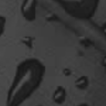
jedermanns Sache wäre..ja, wir haben Drachen
gefunden, gruselige Dinge,
abenteuerliche..blutrünstige und ganz viel Natur.
18:24
oelfinger
Fun-Fact....die Möven in Wales sind entweder
Gentlemen...oder müssten mal bei den Nord-
Ostsee-Möven in die Fortbildung
gehen............man kann da am Hafen sitzen,
Fischbrötchen oder Fish-und-Chips essen..und
die dort übliche Möve guckt nur zu..
18:26
Dela_nera
🤣 very british
07:09
Fredy
vielleicht zu wenig essig auf den pommes?
09:11