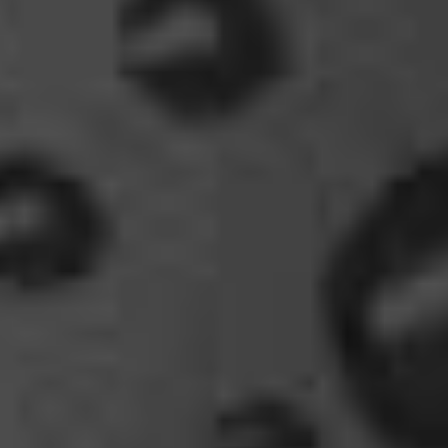
tach oeli, welcome back. hast du im urlaub sowas
wie das schwert excalibur gefunden oder wieso
vergleichst du brave blutsauger mit drachen?
12:27
oelfinger
Ohh..das war so entdeckungsreich..wir machen ja
eine spezielle Art von Urlaub, die nicht
jedermanns Sache wäre..ja, wir haben Drachen
gefunden, gruselige Dinge,
abenteuerliche..blutrünstige und ganz viel Natur.
18:24
oelfinger
Fun-Fact....die Möven in Wales sind entweder
Gentlemen...oder müssten mal bei den Nord-
Ostsee-Möven in die Fortbildung
gehen............man kann da am Hafen sitzen,
Fischbrötchen oder Fish-und-Chips essen..und
die dort übliche Möve guckt nur zu..
18:26