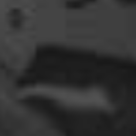
Dela_nera
🤣 very british
07:09