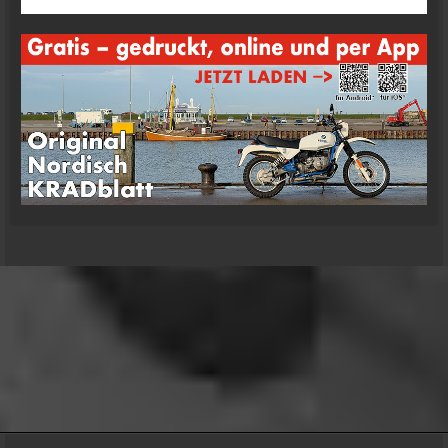
oelfinger
Moin Tom... viele Grüße aus Wales
07:59
oelfinger
Übrigens geile Moped Strecken hier..
07:59
mrairbrush
Wenn es nicht gerade regnet in Wales. 💁
08:22
Fredy
Das ist doch gerade die hohe Kunst des mopped
fahren.
22:41
oelfinger
18 Tage Wales hinter mir und quasi kein Regen
gehabt. (Zwei mal nachts par Tropfen)