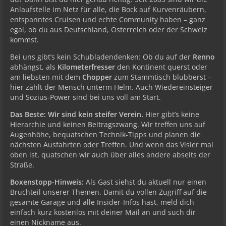
Anlaufstelle im Netz für alle, die Bock auf Kurvenräubern,
entspanntes Cruisen und echte Community haben – ganz
egal, ob du aus Deutschland, Österreich oder der Schweiz
kommst.
Bei uns gibt’s kein Schubladendenken: Ob du auf der
Renno
abhängst, als
Kilometerfresser
den Kontinent querst oder
am liebsten mit dem
Chopper
zum Stammtisch blubberst –
hier zählt der Mensch unterm Helm. Auch Wiedereinsteiger
und Sozius-Power sind bei uns voll am Start.
Das Beste: Wir sind kein steifer Verein.
Hier gibt’s keine
Hierarchie und keinen Beitragszwang. Wir treffen uns auf
Augenhöhe, bequatschen Technik-Tipps und planen die
nächsten Ausfahrten oder Treffen. Und wenn das Visier mal
oben ist, quatschen wir auch über alles andere abseits der
Straße.
Boxenstopp-Hinweis:
Als Gast siehst du aktuell nur einen
Bruchteil unserer Themen. Damit du vollen Zugriff auf die
gesamte Garage und alle Insider-Infos hast, meld dich
einfach kurz kostenlos mit deiner Mail an und such dir
einen Nickname aus.