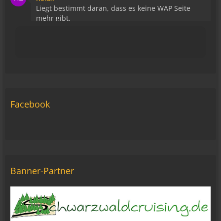
Liegt bestimmt daran, dass es keine WAP Seite
mehr gibt.
15:43
viragomaus
Die Seite seh ich, ich kann auch viel lesen, aber
ich komm nimmer rein... Vielleicht doch blond...
blöd... blind..
06:42
Facebook
Michael Fricke
12:27
Ole Pinelle
Tine, alles? 🤣😘
20:18
Banner-Partner
Tom Nowak
So liebe Bikerbrüder und - brüderinnen, ich bin
jetzt da!
09:57