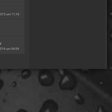
machen ja eine spezielle Art
von Urlaub, die nicht
jedermanns Sache wäre..ja,
2015 um 11:16
wir haben Drachen
gefunden, gruselige Dinge,
abenteuerliche..blutrünstige
und ganz viel Natur.
18:24
y
 2014 um 04:54
oelfinger
Fun-Fact....die Möven in
Wales sind entweder
Gentlemen...oder müssten
mal bei den Nord-Ostsee-
Möven in die Fortbildung
gehen............man kann da
am Hafen sitzen,
Fischbrötchen oder Fish-
und-Chips essen..und die
dort übliche Möve guckt nur
zu..