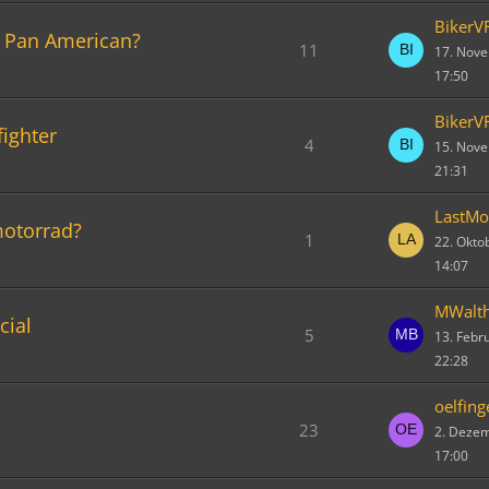
BikerV
n Pan American?
11
17. Nov
17:50
BikerV
ighter
4
15. Nov
21:31
LastM
motorrad?
1
22. Okto
14:07
MWalth
cial
5
13. Febr
22:28
oelfing
23
2. Deze
17:00