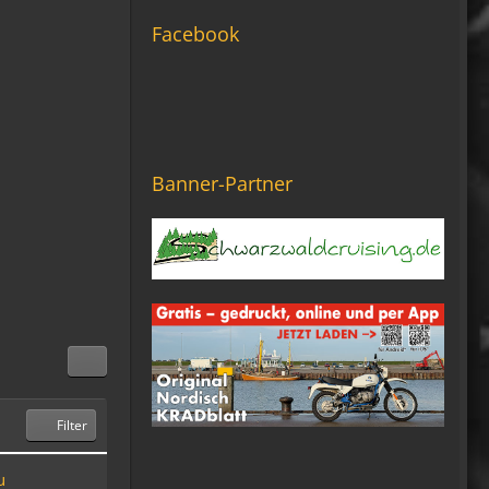
Die Seite seh ich, ich kann
auch viel lesen, aber ich
Facebook
komm nimmer rein...
Vielleicht doch blond...
blöd... blind..
06:42
Michael Fricke
Banner-Partner
12:27
Ole Pinelle
Tine, alles? 🤣😘
20:18
Tom Nowak
So liebe Bikerbrüder und -
brüderinnen, ich bin jetzt da!
09:57
Filter
oelfinger
u