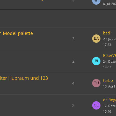
4
8. Juli 2
ch Modellpalette
bad1
3
29. Janu
17:23
BikerV
2
24. Dez
14:07
Liter Hubraum und 123
turbo
4
10. Apri
oelfing
2
17. Dez
15:46