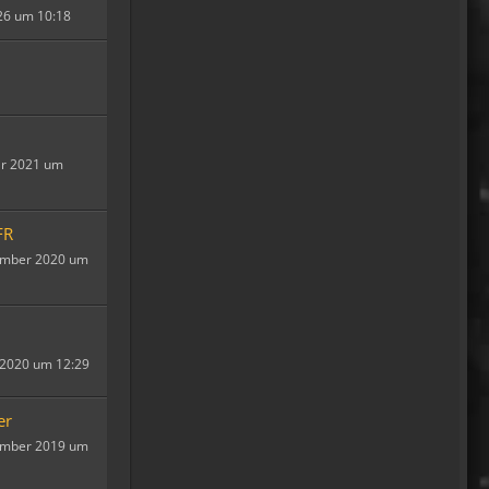
Moin Tom... viele Grüße aus
026 um 10:18
Wales
07:59
oelfinger
Übrigens geile Moped
Strecken hier..
ar 2021 um
07:59
mrairbrush
FR
Wenn es nicht gerade regnet
ember 2020 um
in Wales. 💁
08:22
Fredy
Das ist doch gerade die
l 2020 um 12:29
hohe Kunst des mopped
fahren.
er
22:41
ember 2019 um
oelfinger