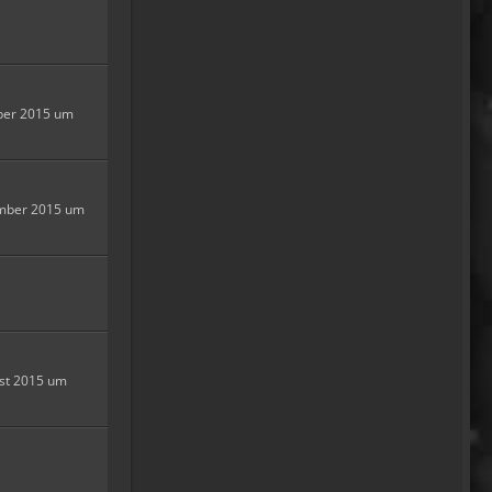
04:16
oelfinger
Tine, dir hätte es gefallen, da
gab es Drachen....jede
ber 2015 um
Menge.
10:29
Fredy
ember 2015 um
tach oeli, welcome back.
hast du im urlaub sowas wie
das schwert excalibur
gefunden oder wieso
vergleichst du brave
blutsauger mit drachen?
12:27
st 2015 um
oelfinger
Ohh..das war so
entdeckungsreich..wir