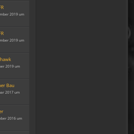
18 Tage Wales hinter mir
FR
und quasi kein Regen
ember 2019 um
gehabt. (Zwei mal nachts par
Tropfen)
FR
...oder anders..bin wieder im
ember 2019 um
Lande
15:51
ohawk
Relax
ber 2019 um
Welcome Back!
18:13
er Bau
Relax
uar 2017 um
Und ich freu' mich schon auf
einen ausführlichen
Reisebericht.
er
18:14
mber 2016 um
viragomaus
Willkommen zurück