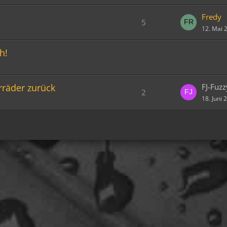
Fredy
5
12. Mai 
h!
rräder zurück
FJ-Fuzz
2
18. Juni