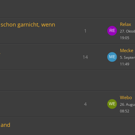
, schon garnicht, wenn
Relax
1
27. Okto
19:05
Mecke
r
14
5. Sept
11:49
Webo
4
26. Augu
08:52
land