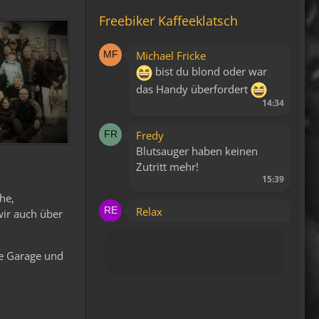
Freebiker Kaffeeklatsch
Michael Fricke
bist du blond oder war
das Handy überfordert
14:34
Fredy
Blutsauger haben keinen
Zutritt mehr!
15:39
he,
Relax
wir auch über
Liegt bestimmt daran, dass
es keine WAP Seite mehr
te Garage und
gibt.
15:43
viragomaus