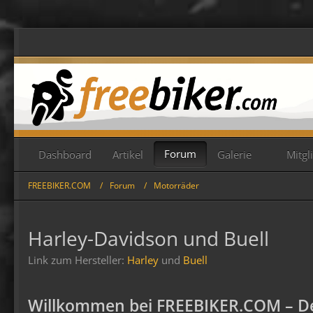
Forum
Dashboard
Artikel
Galerie
Mitgl
FREEBIKER.COM
Forum
Motorräder
Harley-Davidson und Buell
Link zum Hersteller:
Harley
und
Buell
Willkommen bei FREEBIKER.COM – De