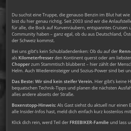
Du suchst eine Truppe, die genauso Benzin im Blut hat wi
bist du hier genau richtig. Seit 2003 sind wir die Anlaufstel
für alle, die Bock auf Kurvenräubern, entspanntes Cruisen 
Community haben – ganz egal, ob du aus Deutschland, Öst
der Schweiz kommst.
Bei uns gibt’s kein Schubladendenken: Ob du auf der
Renn
als
Kilometerfresser
den Kontinent querst oder am liebste
Chopper
zum Stammtisch blubberst – hier zählt der Mens
Helm. Auch Wiedereinsteiger und Sozius-Power sind bei uns
Das Beste: Wir sind kein steifer Verein.
Hier gibt’s keine 
bequatschen Technik-Tipps und planen die nächsten Ausfahr
alles andere abseits der Straße.
Boxenstopp-Hinweis:
Als Gast siehst du aktuell nur einen
alle Insider-Infos hast, meld dich einfach kurz kostenlos m
Klick dich rein, werd Teil der
FREEBIKER-Familie
und lass u