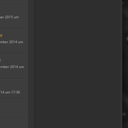
Relax
Und ich freu' mich schon auf
einen ausführlichen
uar 2015 um
Reisebericht.
18:14
er
ember 2014 um
viragomaus
Willkommen zurück
04:16
z
oelfinger
tember 2014 um
Tine, dir hätte es gefallen, da
gab es Drachen....jede
Menge.
10:29
014 um 17:36
Fredy
tach oeli, welcome back.
hast du im urlaub sowas wie
das schwert excalibur