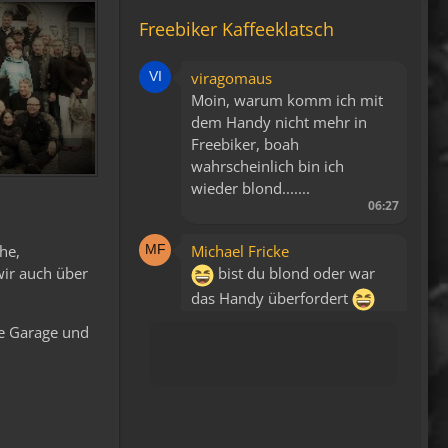
Freebiker Kaffeeklatsch
viragomaus
Moin, warum komm ich mit
dem Handy nicht mehr in
Freebiker, boah
wahrscheinlich bin ich
wieder blond.......
06:27
he,
Michael Fricke
wir auch über
bist du blond oder war
das Handy überfordert
14:34
te Garage und
Fredy
Blutsauger haben keinen
Zutritt mehr!
15:39