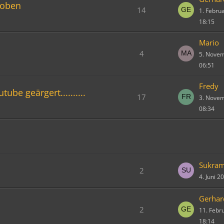
 oben
14
1. Febru
18:15
Mario
4
5. Nove
06:51
Fredy
be geärgert..........
17
3. Nove
08:34
Sukra
2
4. Juni 
Gerhar
2
11. Febr
18:14