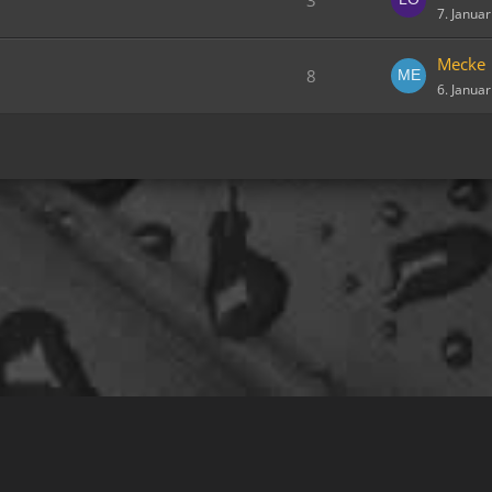
7. Janua
.
Mecke
8
6. Janua