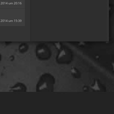
gefunden oder wieso
r 2014 um 20:16
vergleichst du brave
blutsauger mit drachen?
12:27
r 2014 um 15:39
oelfinger
Ohh..das war so
entdeckungsreich..wir
machen ja eine spezielle Art
von Urlaub, die nicht
jedermanns Sache wäre..ja,
wir haben Drachen
gefunden, gruselige Dinge,
abenteuerliche..blutrünstige
und ganz viel Natur.
18:24
oelfinger
Fun-Fact....die Möven in
Wales sind entweder
Gentlemen...oder müssten