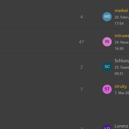
meikel
4
20. Febr
17:54
intruw
47
24. Nov
16:30
Schlun
2
25. Sep
09:31
struky
7
7. Mai 2
Lorenz
3