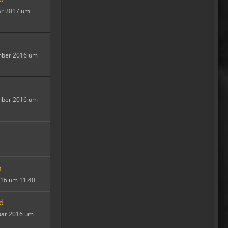
ar 2017 um
Fredy
Das ist doch gerade die
hohe Kunst des mopped
fahren.
mber 2016 um
22:41
oelfinger
18 Tage Wales hinter mir
mber 2016 um
und quasi kein Regen
gehabt. (Zwei mal nachts par
Tropfen)
...oder anders..bin wieder im
Lande
m
15:51
2016 um 11:40
Relax
d
Welcome Back!
18:13
uar 2016 um