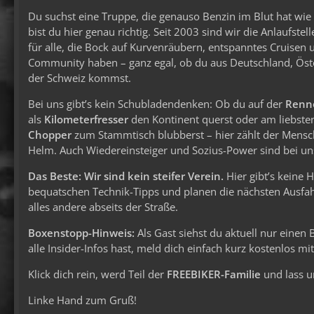
Du suchst eine Truppe, die genauso Benzin im Blut hat wi
bist du hier genau richtig. Seit 2003 sind wir die Anlaufstel
für alle, die Bock auf Kurvenräubern, entspanntes Cruisen 
Community haben – ganz egal, ob du aus Deutschland, Öst
der Schweiz kommst.
Bei uns gibt’s kein Schubladendenken: Ob du auf der
Renn
als
Kilometerfresser
den Kontinent querst oder am liebste
Chopper
zum Stammtisch blubberst – hier zählt der Mens
Helm. Auch Wiedereinsteiger und Sozius-Power sind bei uns
Das Beste: Wir sind kein steifer Verein.
Hier gibt’s keine 
bequatschen Technik-Tipps und planen die nächsten Ausfahr
alles andere abseits der Straße.
Boxenstopp-Hinweis:
Als Gast siehst du aktuell nur einen
alle Insider-Infos hast, meld dich einfach kurz kostenlos m
Klick dich rein, werd Teil der
FREEBIKER-Familie
und lass u
Linke Hand zum Gruß!