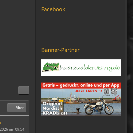
Relax
Facebook
Liegt bestimmt daran, dass
es keine WAP Seite mehr
gibt.
15:43
viragomaus
Banner-Partner
Die Seite seh ich, ich kann
auch viel lesen, aber ich
komm nimmer rein...
Vielleicht doch blond...
blöd... blind..
06:42
Michael Fricke
Filter
12:27
Ole Pinelle
m
Tine, alles? 🤣😘
l 2026 um 09:54