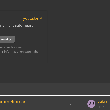
youtu.be
ng nicht automatisch
e anzeigen
nverstanden, dass
ehr Informationen dazu haben
 Sammelthread
Sukra
37
30. Apri