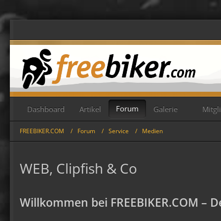
Forum
Dashboard
Artikel
Galerie
Mitgl
FREEBIKER.COM
Forum
Service
Medien
WEB, Clipfish & Co
Willkommen bei FREEBIKER.COM – De