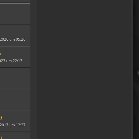
20:18
Tom Nowak
So liebe Bikerbrüder und -
brüderinnen, ich bin jetzt da!
09:57
l 2026 um 05:26
oelfinger
m
Moin Tom... viele Grüße aus
2023 um 22:13
Wales
07:59
oelfinger
Übrigens geile Moped
Strecken hier..
07:59
mrairbrush
d
Wenn es nicht gerade regnet
l 2017 um 12:27
in Wales. 💁
08:22
d