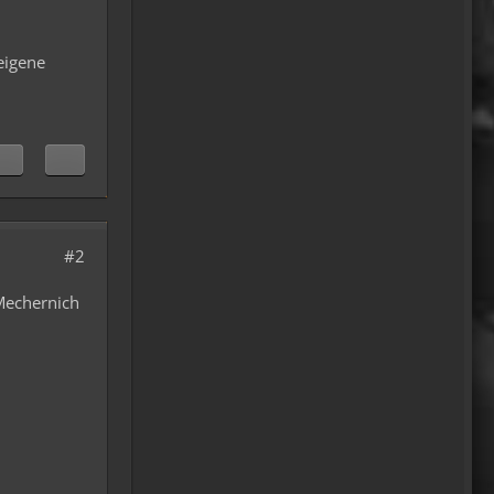
Fredy
eigene
Das ist doch gerade die
hohe Kunst des mopped
fahren.
22:41
oelfinger
18 Tage Wales hinter mir
und quasi kein Regen
#2
gehabt. (Zwei mal nachts par
Tropfen)
Mechernich
...oder anders..bin wieder im
Lande
15:51
Relax
Welcome Back!
18:13