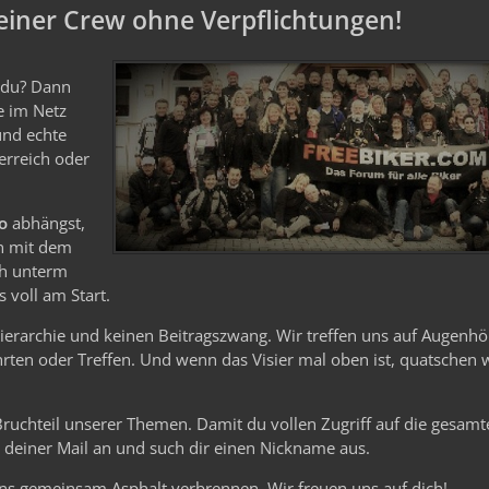
iner Crew ohne Verpflichtungen!
e du? Dann
le im Netz
und echte
erreich oder
o
abhängst,
n mit dem
ch unterm
 voll am Start.
Hierarchie und keinen Beitragszwang. Wir treffen uns auf Augenhö
ten oder Treffen. Und wenn das Visier mal oben ist, quatschen 
 Bruchteil unserer Themen. Damit du vollen Zugriff auf die gesam
it deiner Mail an und such dir einen Nickname aus.
ns gemeinsam Asphalt verbrennen. Wir freuen uns auf dich!