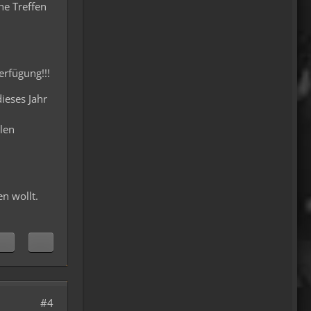
gefunden oder wieso
he Treffen
vergleichst du brave
blutsauger mit drachen?
12:27
erfügung!!!
oelfinger
Ohh..das war so
dieses Jahr
entdeckungsreich..wir
machen ja eine spezielle Art
ilen
von Urlaub, die nicht
jedermanns Sache wäre..ja,
wir haben Drachen
gefunden, gruselige Dinge,
en wollt.
abenteuerliche..blutrünstige
und ganz viel Natur.
18:24
oelfinger
Fun-Fact....die Möven in
Wales sind entweder
#4
Gentlemen...oder müssten