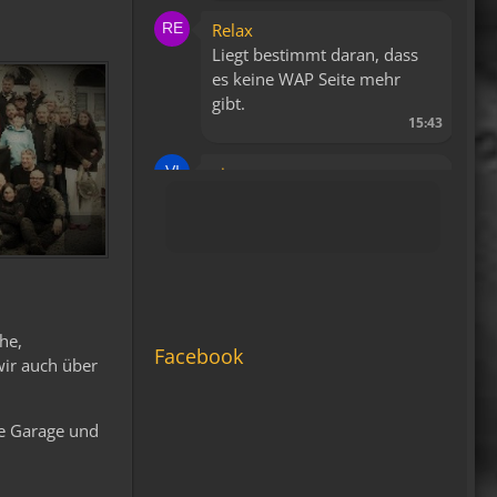
Relax
Liegt bestimmt daran, dass
es keine WAP Seite mehr
gibt.
15:43
viragomaus
Die Seite seh ich, ich kann
auch viel lesen, aber ich
komm nimmer rein...
Vielleicht doch blond...
blöd... blind..
06:42
he,
Facebook
wir auch über
Michael Fricke
12:27
te Garage und
Ole Pinelle
Tine, alles? 🤣😘