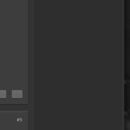
mal bei den Nord-Ostsee-
Möven in die Fortbildung
gehen............man kann da
am Hafen sitzen,
Fischbrötchen oder Fish-
und-Chips essen..und die
dort übliche Möve guckt nur
zu..
18:26
Dela_nera
🤣 very british
07:09
Fredy
vielleicht zu wenig essig auf
den pommes?
09:11
#5