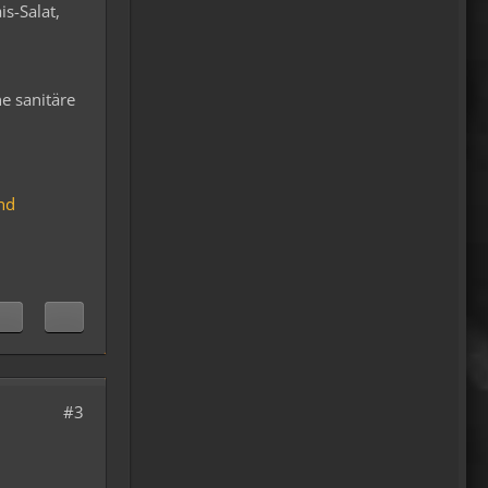
s-Salat,
Relax
Und ich freu' mich schon auf
einen ausführlichen
Reisebericht.
e sanitäre
18:14
viragomaus
Willkommen zurück
und
04:16
oelfinger
Tine, dir hätte es gefallen, da
gab es Drachen....jede
Menge.
10:29
Fredy
#3
tach oeli, welcome back.
hast du im urlaub sowas wie
das schwert excalibur