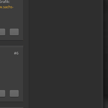
Grafik:
w.sachs-
#6