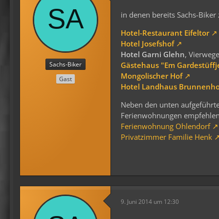
in denen bereits Sachs-Biker 
Hotel-Restaurant Eifeltor
Hotel Josefshof
Hotel Garni Glehn
, Vierweg
Sachs-Biker
Gästehaus "Em Gardestüffj
Mongolischer Hof
Gast
Hotel Landhaus Brunnenho
Neben den unten aufgeführte
Ferienwohnungen empfehlen
Ferienwohnung Ohlendorf
Privatzimmer Familie Henk
9. Juni 2014 um 12:30