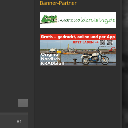
Banner-Partner
20:18
Tom Nowak
So liebe Bikerbrüder und -
brüderinnen, ich bin jetzt da!
09:57
oelfinger
Moin Tom... viele Grüße aus
Wales
07:59
oelfinger
Übrigens geile Moped
Strecken hier..
07:59
mrairbrush
Wenn es nicht gerade regnet
in Wales. 💁
#1
08:22