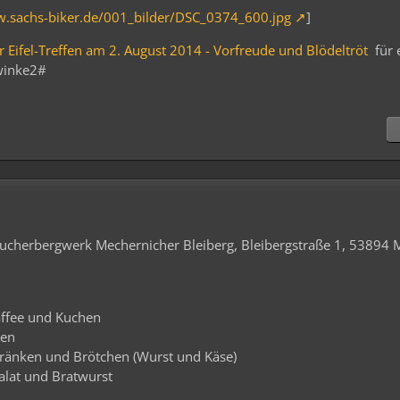
w.sachs-biker.de/001_bilder/DSC_0374_600.jpg
]
er Eifel-Treffen am 2. August 2014 - Vorfreude und Blödeltröt
für 
winke2#
esucherbergwerk Mechernicher Bleiberg, Bleibergstraße 1, 53894 
affee und Kuchen
pen
tränken und Brötchen (Wurst und Käse)
Salat und Bratwurst