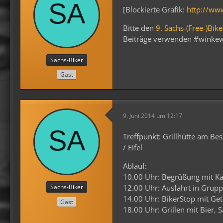
[Blockierte Grafik:
http://ww
Bitte den
9. Sachs-(Free-)Bik
Beiträge verwenden #winke
Sachs-Biker
Gast
9. Juni 2014 um 12:17
Treffpunkt: Grillhütte am B
/ Eifel
Ablauf:
10.00 Uhr: Begrüßung mit K
Sachs-Biker
12.00 Uhr: Ausfahrt in Grup
14.00 Uhr: BikerStop mit Ge
Gast
18.00 Uhr: Grillen mit Bier, 