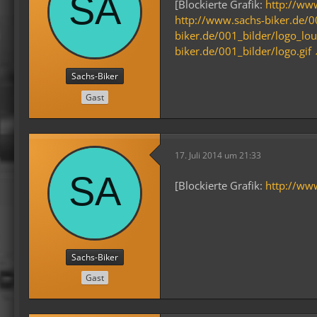
[Blockierte Grafik:
http://ww
http://www.sachs-biker.de/0
biker.de/001_bilder/logo_lou
biker.de/001_bilder/logo.gif
Sachs-Biker
Gast
17. Juli 2014 um 21:33
[Blockierte Grafik:
http://ww
Sachs-Biker
Gast