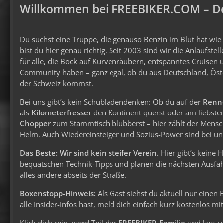
Willkommen bei FREEBIKER.COM – De
Du suchst eine Truppe, die genauso Benzin im Blut hat wi
bist du hier genau richtig. Seit 2003 sind wir die Anlaufstel
für alle, die Bock auf Kurvenräubern, entspanntes Cruisen 
Community haben – ganz egal, ob du aus Deutschland, Öst
der Schweiz kommst.
Bei uns gibt’s kein Schubladendenken: Ob du auf der
Renn
als
Kilometerfresser
den Kontinent querst oder am liebste
Chopper
zum Stammtisch blubberst – hier zählt der Mens
Helm. Auch Wiedereinsteiger und Sozius-Power sind bei uns
Das Beste: Wir sind kein steifer Verein.
Hier gibt’s keine 
bequatschen Technik-Tipps und planen die nächsten Ausfahr
alles andere abseits der Straße.
Boxenstopp-Hinweis:
Als Gast siehst du aktuell nur einen
alle Insider-Infos hast, meld dich einfach kurz kostenlos m
Klick dich rein, werd Teil der
FREEBIKER-Familie
und lass u