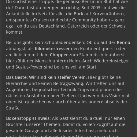
Du suchst eine Truppe, die genauso Benzin im Blut hat wie
du? Dann bist du hier genau richtig. Seit 2003 sind wir die
Anlaufstelle im Netz für alle, die Bock auf Kurvenräubern,
entspanntes Cruisen und echte Community haben – ganz
egal, ob du aus Deutschland, Österreich oder der Schweiz
kommst.
Bei uns gibt’s kein Schubladendenken: Ob du auf der
Renno
abhängst, als
Kilometerfresser
den Kontinent querst oder
am liebsten mit dem
Chopper
zum Stammtisch blubberst –
hier zählt der Mensch unterm Helm. Auch Wiedereinsteiger
und Sozius-Power sind bei uns voll am Start.
Das Beste: Wir sind kein steifer Verein.
Hier gibt’s keine
Hierarchie und keinen Beitragszwang. Wir treffen uns auf
Augenhöhe, bequatschen Technik-Tipps und planen die
nächsten Ausfahrten oder Treffen. Und wenn das Visier mal
oben ist, quatschen wir auch über alles andere abseits der
Straße.
Boxenstopp-Hinweis:
Als Gast siehst du aktuell nur einen
Bruchteil unserer Themen. Damit du vollen Zugriff auf die
gesamte Garage und alle Insider-Infos hast, meld dich
einfach kurz kostenlos mit deiner Mail an und such dir