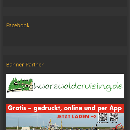
ich komm nimmer rein... Vielleicht doch blond...
blöd... blind..
06:42
Facebook
Michael Fricke
12:27
Ole Pinelle
Tine, alles? 🤣😘
20:18
Banner-Partner
Tom Nowak
So liebe Bikerbrüder und - brüderinnen, ich bin
jetzt da!
09:57
oelfinger
Moin Tom... viele Grüße aus Wales
07:59
oelfinger