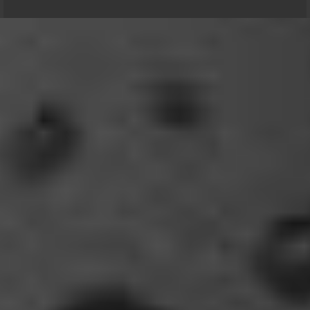
Relax
Und ich freu' mich schon auf einen ausführlichen
Reisebericht.
18:14
viragomaus
Willkommen zurück
04:16
oelfinger
Tine, dir hätte es gefallen, da gab es
Drachen....jede Menge.
10:29
Fredy
tach oeli, welcome back. hast du im urlaub sowas
wie das schwert excalibur gefunden oder wieso
vergleichst du brave blutsauger mit drachen?
12:27
oelfinger