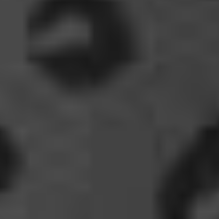
Ohh..das war so entdeckungsreich..wir machen ja
eine spezielle Art von Urlaub, die nicht
jedermanns Sache wäre..ja, wir haben Drachen
gefunden, gruselige Dinge,
abenteuerliche..blutrünstige und ganz viel Natur.
18:24
oelfinger
Fun-Fact....die Möven in Wales sind entweder
Gentlemen...oder müssten mal bei den Nord-
Ostsee-Möven in die Fortbildung
gehen............man kann da am Hafen sitzen,
Fischbrötchen oder Fish-und-Chips essen..und
die dort übliche Möve guckt nur zu..
18:26
Dela_nera
🤣 very british
07:09