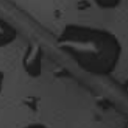
viragomaus
Willkommen zurück
04:16
oelfinger
Tine, dir hätte es gefallen, da gab es
Drachen....jede Menge.
10:29
Fredy
tach oeli, welcome back. hast du im urlaub sowas
wie das schwert excalibur gefunden oder wieso
vergleichst du brave blutsauger mit drachen?
12:27
oelfinger
Ohh..das war so entdeckungsreich..wir machen ja
eine spezielle Art von Urlaub, die nicht
jedermanns Sache wäre..ja, wir haben Drachen
gefunden, gruselige Dinge,
abenteuerliche..blutrünstige und ganz viel Natur.
18:24