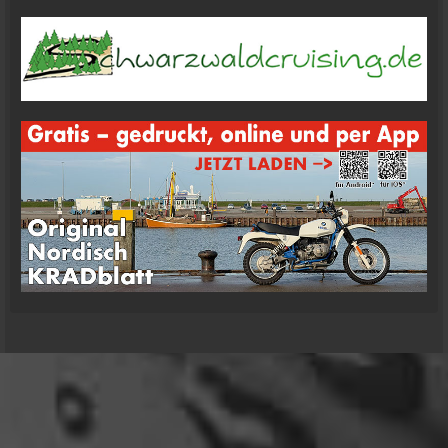
12:27
Ole Pinelle
Tine, alles? 🤣😘
20:18
Tom Nowak
So liebe Bikerbrüder und - brüderinnen, ich bin
jetzt da!
09:57
oelfinger
Moin Tom... viele Grüße aus Wales
07:59
oelfinger
Übrigens geile Moped Strecken hier..
07:59
mrairbrush
Wenn es nicht gerade regnet in Wales. 💁