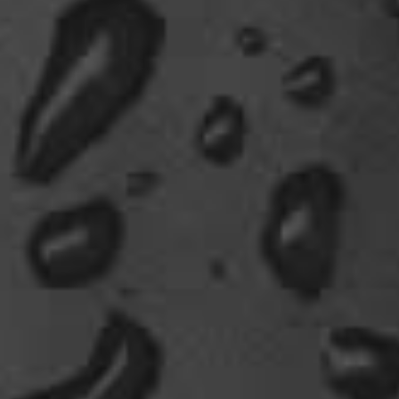
oelfinger
Fun-Fact....die Möven in Wales sind entweder
Gentlemen...oder müssten mal bei den Nord-
Ostsee-Möven in die Fortbildung
gehen............man kann da am Hafen sitzen,
Fischbrötchen oder Fish-und-Chips essen..und
die dort übliche Möve guckt nur zu..
18:26