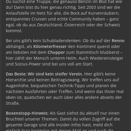
Du suchst eine Truppe, die genauso Benzin im Blut hat wie
du? Dann bist du hier genau richtig. Seit 2003 sind wir die
Anlaufstelle im Netz für alle, die Bock auf Kurvenräubern,
entspanntes Cruisen und echte Community haben – ganz
egal, ob du aus Deutschland, Österreich oder der Schweiz
kommst.
Bei uns gibt’s kein Schubladendenken: Ob du auf der
Renno
abhängst, als
Kilometerfresser
den Kontinent querst oder
am liebsten mit dem
Chopper
zum Stammtisch blubberst –
hier zählt der Mensch unterm Helm. Auch Wiedereinsteiger
und Sozius-Power sind bei uns voll am Start.
Das Beste: Wir sind kein steifer Verein.
Hier gibt’s keine
Hierarchie und keinen Beitragszwang. Wir treffen uns auf
Augenhöhe, bequatschen Technik-Tipps und planen die
nächsten Ausfahrten oder Treffen. Und wenn das Visier mal
oben ist, quatschen wir auch über alles andere abseits der
Straße.
Boxenstopp-Hinweis:
Als Gast siehst du aktuell nur einen
Bruchteil unserer Themen. Damit du vollen Zugriff auf die
gesamte Garage und alle Insider-Infos hast, meld dich
einfach kurz kostenlos mit deiner Mail an und such dir