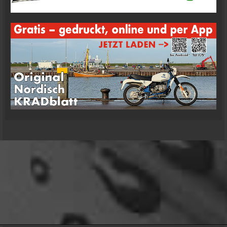
oelfinger
Übrigens geile Moped Strecken hier..
07:59
mrairbrush
Wenn es nicht gerade regnet in Wales. 💁
08:22
Fredy
Das ist doch gerade die hohe Kunst des mopped
fahren.
22:41
oelfinger
18 Tage Wales hinter mir und quasi kein Regen
gehabt. (Zwei mal nachts par Tropfen)
...oder anders..bin wieder im Lande
15:51
Relax