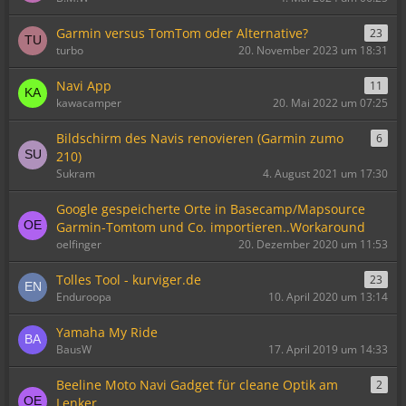
Garmin versus TomTom oder Alternative?
23
turbo
20. November 2023 um 18:31
Navi App
11
kawacamper
20. Mai 2022 um 07:25
Bildschirm des Navis renovieren (Garmin zumo
6
210)
Sukram
4. August 2021 um 17:30
Google gespeicherte Orte in Basecamp/Mapsource
Garmin-Tomtom und Co. importieren..Workaround
oelfinger
20. Dezember 2020 um 11:53
Tolles Tool - kurviger.de
23
Enduroopa
10. April 2020 um 13:14
Yamaha My Ride
BausW
17. April 2019 um 14:33
Beeline Moto Navi Gadget für cleane Optik am
2
Lenker