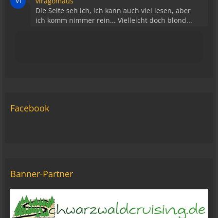
viragomaus
Die Seite seh ich, ich kann auch viel lesen, aber
ich komm nimmer rein... Vielleicht doch blond...
blöd... blind..
06:42
Michael Fricke
12:27
Ole Pinelle
Facebook
Tine, alles? 🤣😘
20:18
Tom Nowak
So liebe Bikerbrüder und - brüderinnen, ich bin
jetzt da!
09:57
Banner-Partner
oelfinger
Moin Tom... viele Grüße aus Wales
07:59