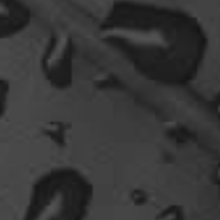
oelfinger
Ohh..das war so entdeckungsreich..wir machen ja
eine spezielle Art von Urlaub, die nicht
jedermanns Sache wäre..ja, wir haben Drachen
gefunden, gruselige Dinge,
abenteuerliche..blutrünstige und ganz viel Natur.
18:24
oelfinger
Fun-Fact....die Möven in Wales sind entweder
Gentlemen...oder müssten mal bei den Nord-
Ostsee-Möven in die Fortbildung
gehen............man kann da am Hafen sitzen,
Fischbrötchen oder Fish-und-Chips essen..und
die dort übliche Möve guckt nur zu..
18:26
Dela_nera
🤣 very british
07:09