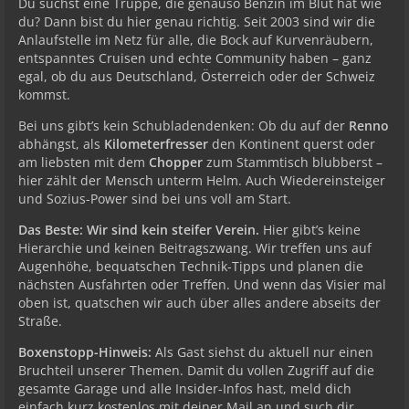
Du suchst eine Truppe, die genauso Benzin im Blut hat wie
du? Dann bist du hier genau richtig. Seit 2003 sind wir die
Anlaufstelle im Netz für alle, die Bock auf Kurvenräubern,
entspanntes Cruisen und echte Community haben – ganz
egal, ob du aus Deutschland, Österreich oder der Schweiz
kommst.
Bei uns gibt’s kein Schubladendenken: Ob du auf der
Renno
abhängst, als
Kilometerfresser
den Kontinent querst oder
am liebsten mit dem
Chopper
zum Stammtisch blubberst –
hier zählt der Mensch unterm Helm. Auch Wiedereinsteiger
und Sozius-Power sind bei uns voll am Start.
Das Beste: Wir sind kein steifer Verein.
Hier gibt’s keine
Hierarchie und keinen Beitragszwang. Wir treffen uns auf
Augenhöhe, bequatschen Technik-Tipps und planen die
nächsten Ausfahrten oder Treffen. Und wenn das Visier mal
oben ist, quatschen wir auch über alles andere abseits der
Straße.
Boxenstopp-Hinweis:
Als Gast siehst du aktuell nur einen
Bruchteil unserer Themen. Damit du vollen Zugriff auf die
gesamte Garage und alle Insider-Infos hast, meld dich
einfach kurz kostenlos mit deiner Mail an und such dir