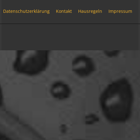
Welcome Back!
18:13
Datenschutzerklärung
Kontakt
Hausregeln
Impressum
Relax
Und ich freu' mich schon auf einen ausführlichen
Reisebericht.
Community-Software:
WoltLab Suite™ 6.2.6
18:14
Stil:
Colorplay
von
cls-design
viragomaus
Willkommen zurück
04:16
oelfinger
Tine, dir hätte es gefallen, da gab es
Drachen....jede Menge.
10:29
Fredy
tach oeli, welcome back. hast du im urlaub sowas
wie das schwert excalibur gefunden oder wieso
vergleichst du brave blutsauger mit drachen?
12:27