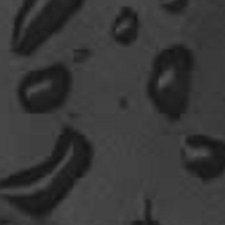
Fredy
vielleicht zu wenig essig auf den pommes?
09:11