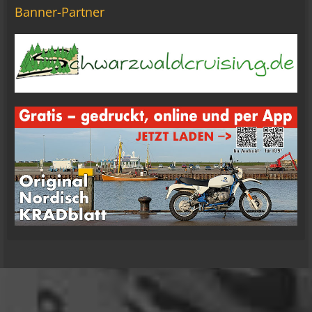
20:18
Banner-Partner
Tom Nowak
So liebe Bikerbrüder und - brüderinnen, ich bin
jetzt da!
09:57
oelfinger
Moin Tom... viele Grüße aus Wales
07:59
oelfinger
Übrigens geile Moped Strecken hier..
07:59
mrairbrush
Wenn es nicht gerade regnet in Wales. 💁
08:22
Fredy
Das ist doch gerade die hohe Kunst des mopped
fahren.