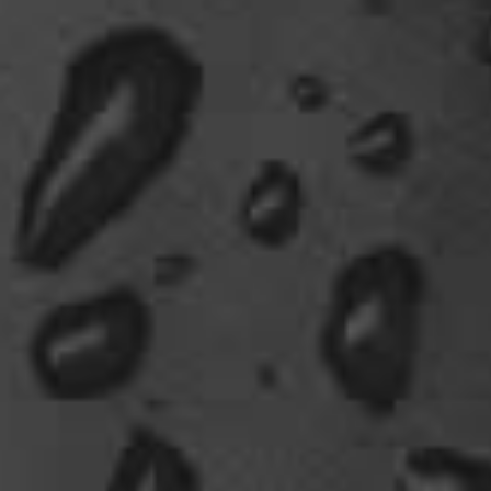
Ostsee-Möven in die Fortbildung
gehen............man kann da am Hafen sitzen,
Fischbrötchen oder Fish-und-Chips essen..und
die dort übliche Möve guckt nur zu..
18:26
Dela_nera
🤣 very british
07:09