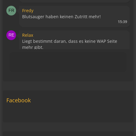
Fredy
Blutsauger haben keinen Zutritt mehr!
15:39
Relax
Liegt bestimmt daran, dass es keine WAP Seite
mehr gibt.
15:43
viragomaus
Die Seite seh ich, ich kann auch viel lesen, aber
ich komm nimmer rein... Vielleicht doch blond...
blöd... blind..
06:42
Facebook
Michael Fricke
12:27
Ole Pinelle
Tine, alles? 🤣😘