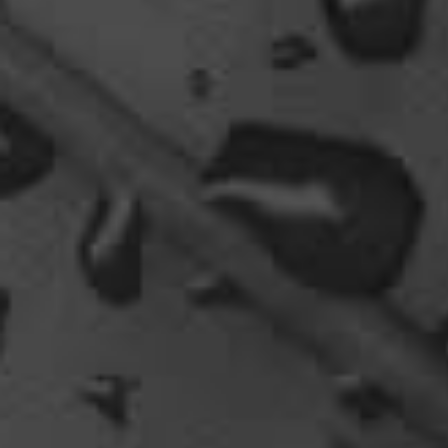
oelfinger
Tine, dir hätte es gefallen, da gab es
Drachen....jede Menge.
10:29
Fredy
tach oeli, welcome back. hast du im urlaub sowas
wie das schwert excalibur gefunden oder wieso
vergleichst du brave blutsauger mit drachen?
12:27
oelfinger
Ohh..das war so entdeckungsreich..wir machen ja
eine spezielle Art von Urlaub, die nicht
jedermanns Sache wäre..ja, wir haben Drachen
gefunden, gruselige Dinge,
abenteuerliche..blutrünstige und ganz viel Natur.
18:24
oelfinger
Fun-Fact....die Möven in Wales sind entweder
Gentlemen...oder müssten mal bei den Nord-