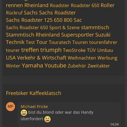
rennen
Rheinland
Roller
Roadster
Roadster 650
Sachs
Sachs Roadster
Rückruf
Sachs Roadster 125 650 800 Sac
stammtisch
Sachs Roadster 650
Sport & Szene
Stammtisch Rheinland
Supersportler
Suzuki
Technik
Tour
Test
Touratech
Touren
tourenfahrer
treffen
triumph
tourer
TwoStroke
TÜV
Umbau
USA
Verkehr & Wirtschaft
Weihnachten
Werbung
Yamaha
Youtube
Winter
Zubehör
Zweitakter
Freebiker Kaffeeklatsch
Michael Fricke
bist du blond oder war das Handy
überfordert
14:34