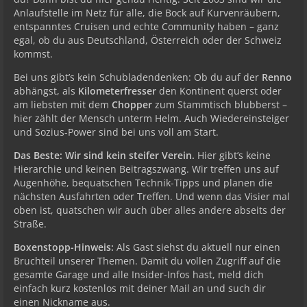
Anlaufstelle im Netz für alle, die Bock auf Kurvenräubern,
entspanntes Cruisen und echte Community haben – ganz
egal, ob du aus Deutschland, Österreich oder der Schweiz
kommst.
Bei uns gibt’s kein Schubladendenken: Ob du auf der
Renno
abhängst, als
Kilometerfresser
den Kontinent querst oder
am liebsten mit dem
Chopper
zum Stammtisch blubberst –
hier zählt der Mensch unterm Helm. Auch Wiedereinsteiger
und Sozius-Power sind bei uns voll am Start.
Das Beste: Wir sind kein steifer Verein.
Hier gibt’s keine
Hierarchie und keinen Beitragszwang. Wir treffen uns auf
Augenhöhe, bequatschen Technik-Tipps und planen die
nächsten Ausfahrten oder Treffen. Und wenn das Visier mal
oben ist, quatschen wir auch über alles andere abseits der
Straße.
Boxenstopp-Hinweis:
Als Gast siehst du aktuell nur einen
Bruchteil unserer Themen. Damit du vollen Zugriff auf die
gesamte Garage und alle Insider-Infos hast, meld dich
einfach kurz kostenlos mit deiner Mail an und such dir
einen Nickname aus.