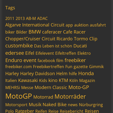
Tags
2011
2013
AB-M
ADAC
Algarve International Circuit
app
auktion
ausfahrt
BMW
caferacer
Cafe Racer
biker
Bilder
Chopper/Cruiser
Circuit Ricardo Tormo
Clip
custombike
Ducati
Das Leben ist schön
edersee
Eifel
Eifelevent
Eifeltreffen
Elektro
Enduro
event
freebiker
facebook
film
freebiker.com
Freebikertreffen
Fun
gazette
Gimmik
Honda
Harley
Harley Davidson
Helm
hilfe
Kawasaki
kino
KTM
Italien
Kids
Köln
Magazin
Moto-GP
Modern Classic
MEHRSi
Messe
MotoGP
Motorräder
Motorrad
Musik
Naked Bike
Motorsport
news
Nürburgring
Ratgeber
Reisen
Polo
Reifen
Reise
Reisebericht