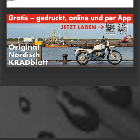
09:57
oelfinger
Moin Tom... viele Grüße aus Wales
07:59
oelfinger
Übrigens geile Moped Strecken hier..
07:59
mrairbrush
Wenn es nicht gerade regnet in Wales. 💁
08:22
Fredy
Das ist doch gerade die hohe Kunst des mopped
fahren.
22:41
oelfinger
18 Tage Wales hinter mir und quasi kein Regen
gehabt. (Zwei mal nachts par Tropfen)