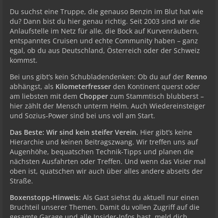
Du suchst eine Truppe, die genauso Benzin im Blut hat wie
du? Dann bist du hier genau richtig. Seit 2003 sind wir die
Anlaufstelle im Netz für alle, die Bock auf Kurvenräubern,
entspanntes Cruisen und echte Community haben – ganz
egal, ob du aus Deutschland, Österreich oder der Schweiz
kommst.
Bei uns gibt’s kein Schubladendenken: Ob du auf der
Renno
abhängst, als
Kilometerfresser
den Kontinent querst oder
am liebsten mit dem
Chopper
zum Stammtisch blubberst –
hier zählt der Mensch unterm Helm. Auch Wiedereinsteiger
und Sozius-Power sind bei uns voll am Start.
Das Beste: Wir sind kein steifer Verein.
Hier gibt’s keine
Hierarchie und keinen Beitragszwang. Wir treffen uns auf
Augenhöhe, bequatschen Technik-Tipps und planen die
nächsten Ausfahrten oder Treffen. Und wenn das Visier mal
oben ist, quatschen wir auch über alles andere abseits der
Straße.
Boxenstopp-Hinweis:
Als Gast siehst du aktuell nur einen
Bruchteil unserer Themen. Damit du vollen Zugriff auf die
gesamte Garage und alle Insider-Infos hast, meld dich