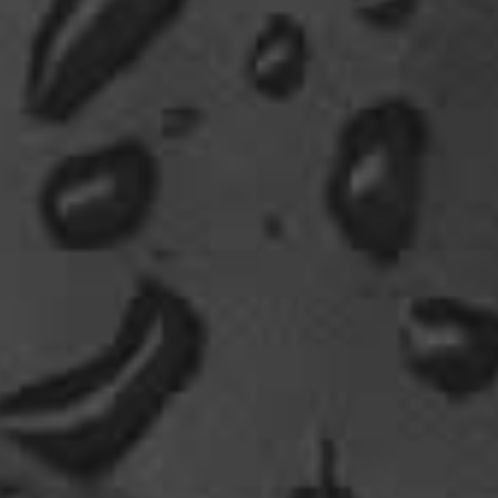
Dela_nera
🤣 very british
07:09