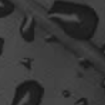
Fredy
tach oeli, welcome back. hast du im urlaub sowas
wie das schwert excalibur gefunden oder wieso
vergleichst du brave blutsauger mit drachen?
12:27
oelfinger
Ohh..das war so entdeckungsreich..wir machen ja
eine spezielle Art von Urlaub, die nicht
jedermanns Sache wäre..ja, wir haben Drachen
gefunden, gruselige Dinge,
abenteuerliche..blutrünstige und ganz viel Natur.
18:24
oelfinger
Fun-Fact....die Möven in Wales sind entweder
Gentlemen...oder müssten mal bei den Nord-
Ostsee-Möven in die Fortbildung
gehen............man kann da am Hafen sitzen,
Fischbrötchen oder Fish-und-Chips essen..und
die dort übliche Möve guckt nur zu..
18:26