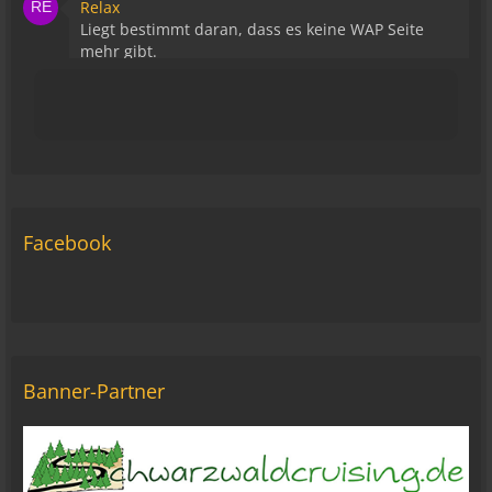
Relax
Liegt bestimmt daran, dass es keine WAP Seite
mehr gibt.
15:43
viragomaus
Die Seite seh ich, ich kann auch viel lesen, aber
ich komm nimmer rein... Vielleicht doch blond...
blöd... blind..
06:42
Facebook
Michael Fricke
12:27
Ole Pinelle
Tine, alles? 🤣😘
20:18
Banner-Partner
Tom Nowak
So liebe Bikerbrüder und - brüderinnen, ich bin
jetzt da!