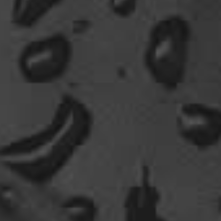
Fischbrötchen oder Fish-und-Chips essen..und
die dort übliche Möve guckt nur zu..
18:26