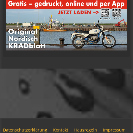
Tom Nowak
So liebe Bikerbrüder und - brüderinnen, ich bin
jetzt da!
09:57
oelfinger
Moin Tom... viele Grüße aus Wales
07:59
oelfinger
Übrigens geile Moped Strecken hier..
07:59
mrairbrush
Wenn es nicht gerade regnet in Wales. 💁
08:22
Fredy
Das ist doch gerade die hohe Kunst des mopped
fahren.
22:41
Datenschutzerklärung
Kontakt
Hausregeln
Impressum