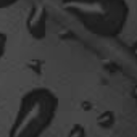
Tine, dir hätte es gefallen, da gab es
Drachen....jede Menge.
10:29
Fredy
tach oeli, welcome back. hast du im urlaub sowas
wie das schwert excalibur gefunden oder wieso
vergleichst du brave blutsauger mit drachen?
12:27
oelfinger
Ohh..das war so entdeckungsreich..wir machen ja
eine spezielle Art von Urlaub, die nicht
jedermanns Sache wäre..ja, wir haben Drachen
gefunden, gruselige Dinge,
abenteuerliche..blutrünstige und ganz viel Natur.
18:24
oelfinger
Fun-Fact....die Möven in Wales sind entweder
Gentlemen...oder müssten mal bei den Nord-
Ostsee-Möven in die Fortbildung
gehen............man kann da am Hafen sitzen,