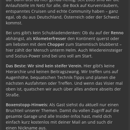
Anlaufstelle im Netz für alle, die Bock auf Kurvenräubern,
entspanntes Cruisen und echte Community haben – ganz
egal, ob du aus Deutschland, Österreich oder der Schweiz
kommst.
Bei uns gibt’s kein Schubladendenken: Ob du auf der
Renno
abhängst, als
Kilometerfresser
den Kontinent querst oder
am liebsten mit dem
Chopper
zum Stammtisch blubberst –
hier zählt der Mensch unterm Helm. Auch Wiedereinsteiger
und Sozius-Power sind bei uns voll am Start.
Das Beste: Wir sind kein steifer Verein.
Hier gibt’s keine
Hierarchie und keinen Beitragszwang. Wir treffen uns auf
Augenhöhe, bequatschen Technik-Tipps und planen die
nächsten Ausfahrten oder Treffen. Und wenn das Visier mal
oben ist, quatschen wir auch über alles andere abseits der
Straße.
Boxenstopp-Hinweis:
Als Gast siehst du aktuell nur einen
Bruchteil unserer Themen. Damit du vollen Zugriff auf die
gesamte Garage und alle Insider-Infos hast, meld dich
einfach kurz kostenlos mit deiner Mail an und such dir
einen Nickname aus.