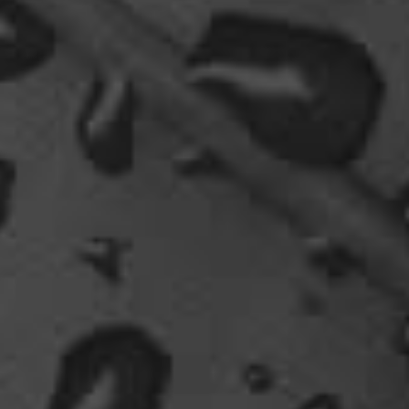
Fredy
tach oeli, welcome back. hast du im urlaub sowas
wie das schwert excalibur gefunden oder wieso
vergleichst du brave blutsauger mit drachen?
12:27
oelfinger
Ohh..das war so entdeckungsreich..wir machen ja
eine spezielle Art von Urlaub, die nicht
jedermanns Sache wäre..ja, wir haben Drachen
gefunden, gruselige Dinge,
abenteuerliche..blutrünstige und ganz viel Natur.
18:24
oelfinger
Fun-Fact....die Möven in Wales sind entweder
Gentlemen...oder müssten mal bei den Nord-
Ostsee-Möven in die Fortbildung
gehen............man kann da am Hafen sitzen,
Fischbrötchen oder Fish-und-Chips essen..und
die dort übliche Möve guckt nur zu..
18:26