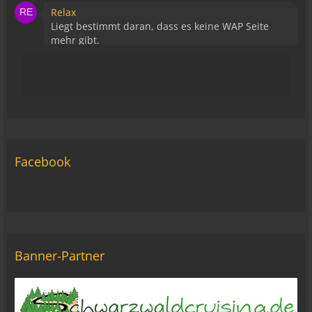
Relax
Liegt bestimmt daran, dass es keine WAP Seite
mehr gibt.
15:43
viragomaus
Die Seite seh ich, ich kann auch viel lesen, aber
ich komm nimmer rein... Vielleicht doch blond...
blöd... blind..
06:42
Facebook
Michael Fricke
12:27
Ole Pinelle
Tine, alles? 🤣😘
20:18
Banner-Partner
Tom Nowak
So liebe Bikerbrüder und - brüderinnen, ich bin
jetzt da!