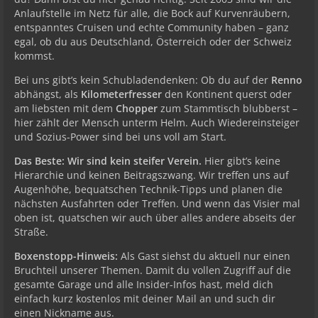
Anlaufstelle im Netz für alle, die Bock auf Kurvenräubern,
entspanntes Cruisen und echte Community haben – ganz
egal, ob du aus Deutschland, Österreich oder der Schweiz
kommst.
Bei uns gibt’s kein Schubladendenken: Ob du auf der
Renno
abhängst, als
Kilometerfresser
den Kontinent querst oder
am liebsten mit dem
Chopper
zum Stammtisch blubberst –
hier zählt der Mensch unterm Helm. Auch Wiedereinsteiger
und Sozius-Power sind bei uns voll am Start.
Das Beste: Wir sind kein steifer Verein.
Hier gibt’s keine
Hierarchie und keinen Beitragszwang. Wir treffen uns auf
Augenhöhe, bequatschen Technik-Tipps und planen die
nächsten Ausfahrten oder Treffen. Und wenn das Visier mal
oben ist, quatschen wir auch über alles andere abseits der
Straße.
Boxenstopp-Hinweis:
Als Gast siehst du aktuell nur einen
Bruchteil unserer Themen. Damit du vollen Zugriff auf die
gesamte Garage und alle Insider-Infos hast, meld dich
einfach kurz kostenlos mit deiner Mail an und such dir
einen Nickname aus.