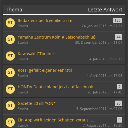
Thema
Letzte Antwort
Redakteur bei freebiker.com
120
Starbit
24. Januar 2015 um 07:31
Yamaha Zentrum Köln # Saisonabschluß
44
Starbit
30. Dezember 2013 um 11:01
Kawasaki GTonline
Starbit
4. Juli 2013 um 08:13
Rossi gefällt eigener Fahrstil
Starbit
4. April 2013 um 17:08
HONDA Deutschland jetzt auf facebook
7
Starbit
20. Juli 2012 um 17:46
Gazette 20 ist *ON*
20
Starbit
5. September 2011 um 07:06
Ein App wirft seinen Schatten voraus .....
9
Starbit
7. August 2011 um 19:20