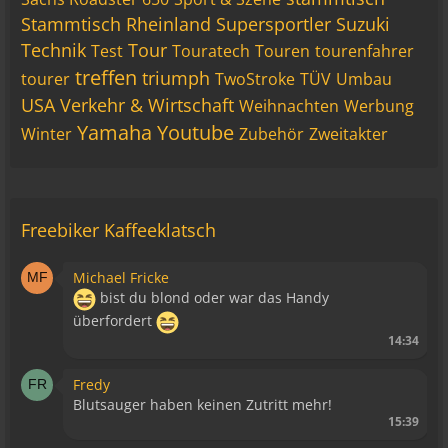
Stammtisch Rheinland
Supersportler
Suzuki
Technik
Tour
Test
Touratech
Touren
tourenfahrer
treffen
triumph
tourer
TwoStroke
TÜV
Umbau
USA
Verkehr & Wirtschaft
Weihnachten
Werbung
Yamaha
Youtube
Winter
Zubehör
Zweitakter
Freebiker Kaffeeklatsch
Michael Fricke
bist du blond oder war das Handy
überfordert
14:34
Fredy
Blutsauger haben keinen Zutritt mehr!
15:39