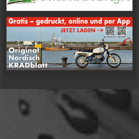
09:57
oelfinger
Moin Tom... viele Grüße aus Wales
07:59
oelfinger
Übrigens geile Moped Strecken hier..
07:59
mrairbrush
Wenn es nicht gerade regnet in Wales. 💁
08:22
Fredy
Das ist doch gerade die hohe Kunst des mopped
fahren.
22:41
oelfinger
18 Tage Wales hinter mir und quasi kein Regen
gehabt. (Zwei mal nachts par Tropfen)