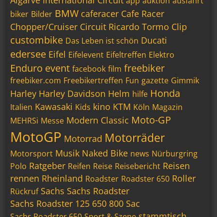
app
auktion
ausfahrt
BMW
caferacer
Cafe Racer
biker
Bilder
Chopper/Cruiser
Circuit Ricardo Tormo
Clip
custombike
Ducati
Das Leben ist schön
edersee
Eifel
Eifelevent
Eifeltreffen
Elektro
Enduro
event
freebiker
facebook
film
freebiker.com
Freebikertreffen
Fun
gazette
Gimmik
Honda
Harley
Harley Davidson
Helm
hilfe
Kawasaki
kino
KTM
Italien
Kids
Köln
Magazin
Moto-GP
Modern Classic
MEHRSi
Messe
MotoGP
Motorräder
Motorrad
Musik
Naked Bike
Motorsport
news
Nürburgring
Ratgeber
Reisen
Polo
Reifen
Reise
Reisebericht
rennen
Rheinland
Roller
Roadster
Roadster 650
Sachs
Sachs Roadster
Rückruf
Sachs Roadster 125 650 800 Sac
stammtisch
Sachs Roadster 650
Sport & Szene