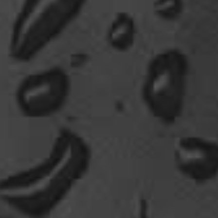
Dela_nera
🤣 very british
07:09