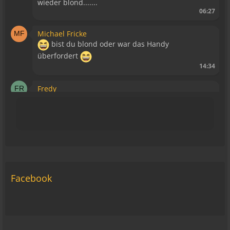
wieder blond.......
06:27
Michael Fricke
bist du blond oder war das Handy
überfordert
14:34
Fredy
Blutsauger haben keinen Zutritt mehr!
15:39
Relax
Liegt bestimmt daran, dass es keine WAP Seite
mehr gibt.
15:43
Facebook
viragomaus
Die Seite seh ich, ich kann auch viel lesen, aber
ich komm nimmer rein... Vielleicht doch blond...
blöd... blind..
06:42