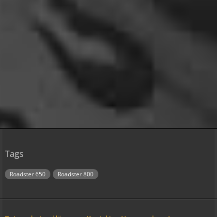
mrairbrush
Wenn es nicht gerade regnet in Wales. 💁
08:22
Fredy
Das ist doch gerade die hohe Kunst des mopped
fahren.
22:41
oelfinger
18 Tage Wales hinter mir und quasi kein Regen
gehabt. (Zwei mal nachts par Tropfen)
...oder anders..bin wieder im Lande
15:51
Tags
Relax
Welcome Back!
Roadster 650
Roadster 800
18:13
Relax
Und ich freu' mich schon auf einen ausführlichen