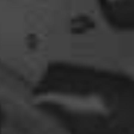
gefunden, gruselige Dinge,
abenteuerliche..blutrünstige und ganz viel Natur.
18:24
oelfinger
Fun-Fact....die Möven in Wales sind entweder
Gentlemen...oder müssten mal bei den Nord-
Ostsee-Möven in die Fortbildung
gehen............man kann da am Hafen sitzen,
Fischbrötchen oder Fish-und-Chips essen..und
die dort übliche Möve guckt nur zu..
18:26