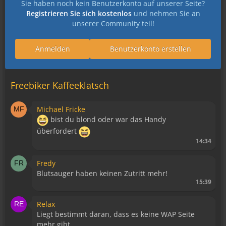
Sie haben noch kein Benutzerkonto auf unserer Seite?
Registrieren Sie sich kostenlos
und nehmen Sie an
unserer Community teil!
Anmelden
Benutzerkonto erstellen
Freebiker Kaffeeklatsch
Michael Fricke
bist du blond oder war das Handy
überfordert
14:34
Fredy
Blutsauger haben keinen Zutritt mehr!
15:39
Relax
Liegt bestimmt daran, dass es keine WAP Seite
mehr gibt.