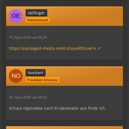
oelfinger
Administrant
19. April 2026 um 09:26
https://packaged-media.redd.it/vyu805ruw1v
Norbert
Freebiker-Eminenz
20. April 2026 um 06:02
Schaut irgendwie nach KI Generator aus finde ich.