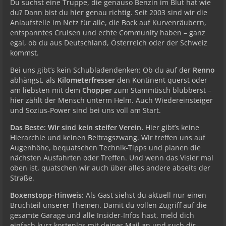
Du suchst eine Truppe, die genauso Benzin im Blut hat wie
du? Dann bist du hier genau richtig. Seit 2003 sind wir die
Anlaufstelle im Netz für alle, die Bock auf Kurvenräubern,
entspanntes Cruisen und echte Community haben – ganz
egal, ob du aus Deutschland, Österreich oder der Schweiz
kommst.
Bei uns gibt’s kein Schubladendenken: Ob du auf der
Renno
abhängst, als
Kilometerfresser
den Kontinent querst oder
am liebsten mit dem
Chopper
zum Stammtisch blubberst –
hier zählt der Mensch unterm Helm. Auch Wiedereinsteiger
und Sozius-Power sind bei uns voll am Start.
Das Beste: Wir sind kein steifer Verein.
Hier gibt’s keine
Hierarchie und keinen Beitragszwang. Wir treffen uns auf
Augenhöhe, bequatschen Technik-Tipps und planen die
nächsten Ausfahrten oder Treffen. Und wenn das Visier mal
oben ist, quatschen wir auch über alles andere abseits der
Straße.
Boxenstopp-Hinweis:
Als Gast siehst du aktuell nur einen
Bruchteil unserer Themen. Damit du vollen Zugriff auf die
gesamte Garage und alle Insider-Infos hast, meld dich
einfach kurz kostenlos mit deiner Mail an und such dir