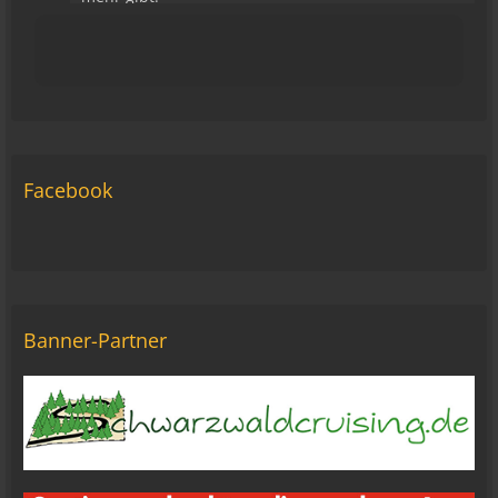
15:43
viragomaus
Die Seite seh ich, ich kann auch viel lesen, aber
ich komm nimmer rein... Vielleicht doch blond...
blöd... blind..
06:42
Facebook
Michael Fricke
12:27
Ole Pinelle
Tine, alles? 🤣😘
20:18
Banner-Partner
Tom Nowak
So liebe Bikerbrüder und - brüderinnen, ich bin
jetzt da!
09:57
oelfinger