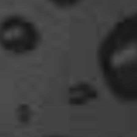
vergleichst du brave blutsauger mit drachen?
12:27
oelfinger
Ohh..das war so entdeckungsreich..wir machen ja
eine spezielle Art von Urlaub, die nicht
jedermanns Sache wäre..ja, wir haben Drachen
gefunden, gruselige Dinge,
abenteuerliche..blutrünstige und ganz viel Natur.
18:24
oelfinger
Fun-Fact....die Möven in Wales sind entweder
Gentlemen...oder müssten mal bei den Nord-
Ostsee-Möven in die Fortbildung
gehen............man kann da am Hafen sitzen,
Fischbrötchen oder Fish-und-Chips essen..und
die dort übliche Möve guckt nur zu..
18:26
Dela_nera
🤣 very british