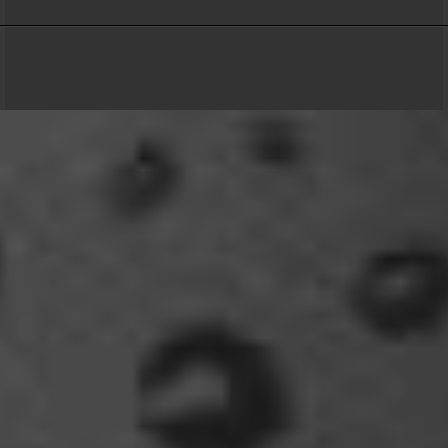
Relax
Community-Software:
WoltLab Suite™ 6.2.6
Welcome Back!
18:13
Stil:
Colorplay
von
cls-design
Relax
Und ich freu' mich schon auf einen ausführlichen
Reisebericht.
18:14
viragomaus
Willkommen zurück
04:16
oelfinger
Tine, dir hätte es gefallen, da gab es
Drachen....jede Menge.
10:29
Fredy
tach oeli, welcome back. hast du im urlaub sowas
wie das schwert excalibur gefunden oder wieso