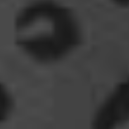
Fredy
tach oeli, welcome back. hast du im urlaub sowas
wie das schwert excalibur gefunden oder wieso
vergleichst du brave blutsauger mit drachen?
12:27
oelfinger
Ohh..das war so entdeckungsreich..wir machen ja
eine spezielle Art von Urlaub, die nicht
jedermanns Sache wäre..ja, wir haben Drachen
gefunden, gruselige Dinge,
abenteuerliche..blutrünstige und ganz viel Natur.
18:24
oelfinger
Fun-Fact....die Möven in Wales sind entweder
Gentlemen...oder müssten mal bei den Nord-
Ostsee-Möven in die Fortbildung
gehen............man kann da am Hafen sitzen,
Fischbrötchen oder Fish-und-Chips essen..und
die dort übliche Möve guckt nur zu..
18:26