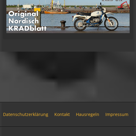
jetzt da!
09:57
oelfinger
Moin Tom... viele Grüße aus Wales
07:59
oelfinger
Übrigens geile Moped Strecken hier..
07:59
mrairbrush
Wenn es nicht gerade regnet in Wales. 💁
08:22
Fredy
Das ist doch gerade die hohe Kunst des mopped
fahren.
22:41
Datenschutzerklärung
Kontakt
Hausregeln
Impressum
oelfinger
18 Tage Wales hinter mir und quasi kein Regen
Community-Software:
WoltLab Suite™ 6.2.6