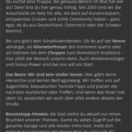
Du suchst eine Truppe, die genauso Benzin im Blut hat wie
du? Dann bist du hier genau richtig. Seit 2003 sind wir die
Anlaufstelle im Netz für alle, die Bock auf Kurvenräubern,
entspanntes Cruisen und echte Community haben – ganz
egal, ob du aus Deutschland, Österreich oder der Schweiz
kommst.
Bei uns gibt’s kein Schubladendenken: Ob du auf der
Renno
abhängst, als
Kilometerfresser
den Kontinent querst oder
am liebsten mit dem
Chopper
zum Stammtisch blubberst –
hier zählt der Mensch unterm Helm. Auch Wiedereinsteiger
und Sozius-Power sind bei uns voll am Start.
Das Beste: Wir sind kein steifer Verein.
Hier gibt’s keine
Hierarchie und keinen Beitragszwang. Wir treffen uns auf
Augenhöhe, bequatschen Technik-Tipps und planen die
nächsten Ausfahrten oder Treffen. Und wenn das Visier mal
oben ist, quatschen wir auch über alles andere abseits der
Straße.
Boxenstopp-Hinweis:
Als Gast siehst du aktuell nur einen
Bruchteil unserer Themen. Damit du vollen Zugriff auf die
gesamte Garage und alle Insider-Infos hast, meld dich
einfach kurz kostenlos mit deiner Mail an und such dir