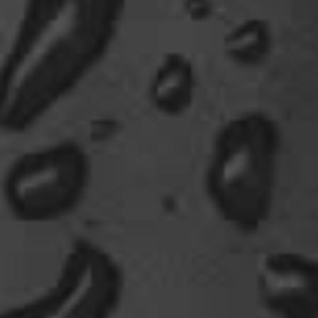
🤣 very british
07:09