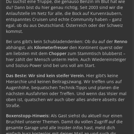
Du suchst eine Truppe, die genauso Benzin im Blut hat wie
du? Dann bist du hier genau richtig. Seit 2003 sind wir die
Anlaufstelle im Netz für alle, die Bock auf Kurvenräubern,
entspanntes Cruisen und echte Community haben – ganz
egal, ob du aus Deutschland, Österreich oder der Schweiz
kommst.
Bei uns gibt’s kein Schubladendenken: Ob du auf der
Renno
abhängst, als
Kilometerfresser
den Kontinent querst oder
am liebsten mit dem
Chopper
zum Stammtisch blubberst –
hier zählt der Mensch unterm Helm. Auch Wiedereinsteiger
und Sozius-Power sind bei uns voll am Start.
Das Beste: Wir sind kein steifer Verein.
Hier gibt’s keine
Hierarchie und keinen Beitragszwang. Wir treffen uns auf
Augenhöhe, bequatschen Technik-Tipps und planen die
nächsten Ausfahrten oder Treffen. Und wenn das Visier mal
oben ist, quatschen wir auch über alles andere abseits der
Straße.
Boxenstopp-Hinweis:
Als Gast siehst du aktuell nur einen
Bruchteil unserer Themen. Damit du vollen Zugriff auf die
gesamte Garage und alle Insider-Infos hast, meld dich
einfach kurz kostenlos mit deiner Mail an und such dir