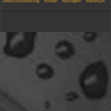
Datenschutzerklärung
Kontakt
Hausregeln
Impressum
15:51
Relax
Community-Software:
WoltLab Suite™ 6.2.6
Welcome Back!
18:13
Stil:
Colorplay
von
cls-design
Relax
Und ich freu' mich schon auf einen ausführlichen
Reisebericht.
18:14
viragomaus
Willkommen zurück
04:16
oelfinger
Tine, dir hätte es gefallen, da gab es
Drachen....jede Menge.
10:29
Fredy
tach oeli, welcome back. hast du im urlaub sowas