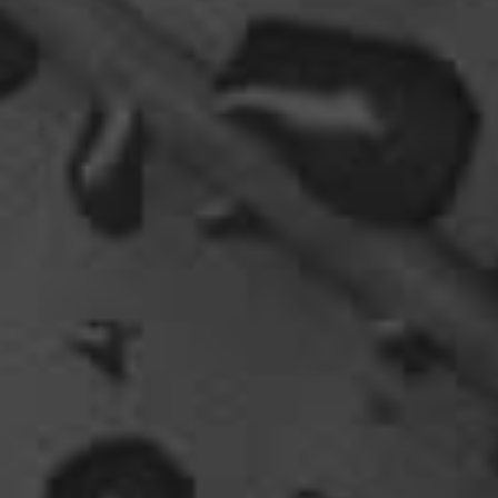
wie das schwert excalibur gefunden oder wieso
vergleichst du brave blutsauger mit drachen?
12:27
oelfinger
Ohh..das war so entdeckungsreich..wir machen ja
eine spezielle Art von Urlaub, die nicht
jedermanns Sache wäre..ja, wir haben Drachen
gefunden, gruselige Dinge,
abenteuerliche..blutrünstige und ganz viel Natur.
18:24
oelfinger
Fun-Fact....die Möven in Wales sind entweder
Gentlemen...oder müssten mal bei den Nord-
Ostsee-Möven in die Fortbildung
gehen............man kann da am Hafen sitzen,
Fischbrötchen oder Fish-und-Chips essen..und
die dort übliche Möve guckt nur zu..
18:26
Dela_nera