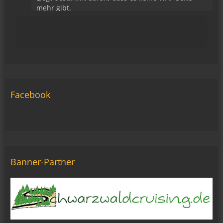
mehr gibt.
15:43
viragomaus
Die Seite seh ich, ich kann auch viel lesen, aber
ich komm nimmer rein... Vielleicht doch blond...
blöd... blind..
06:42
Facebook
Michael Fricke
12:27
Ole Pinelle
Tine, alles? 🤣😘
20:18
Banner-Partner
Tom Nowak
So liebe Bikerbrüder und - brüderinnen, ich bin
jetzt da!
09:57