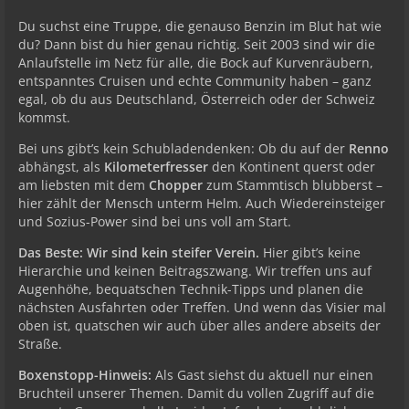
Du suchst eine Truppe, die genauso Benzin im Blut hat wie
du? Dann bist du hier genau richtig. Seit 2003 sind wir die
Anlaufstelle im Netz für alle, die Bock auf Kurvenräubern,
entspanntes Cruisen und echte Community haben – ganz
egal, ob du aus Deutschland, Österreich oder der Schweiz
kommst.
Bei uns gibt’s kein Schubladendenken: Ob du auf der
Renno
abhängst, als
Kilometerfresser
den Kontinent querst oder
am liebsten mit dem
Chopper
zum Stammtisch blubberst –
hier zählt der Mensch unterm Helm. Auch Wiedereinsteiger
und Sozius-Power sind bei uns voll am Start.
Das Beste: Wir sind kein steifer Verein.
Hier gibt’s keine
Hierarchie und keinen Beitragszwang. Wir treffen uns auf
Augenhöhe, bequatschen Technik-Tipps und planen die
nächsten Ausfahrten oder Treffen. Und wenn das Visier mal
oben ist, quatschen wir auch über alles andere abseits der
Straße.
Boxenstopp-Hinweis:
Als Gast siehst du aktuell nur einen
Bruchteil unserer Themen. Damit du vollen Zugriff auf die