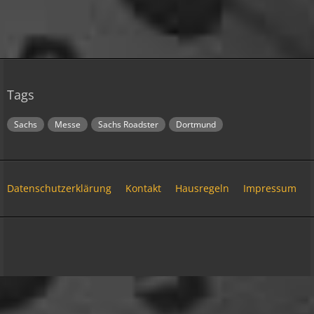
Relax
Welcome Back!
18:13
Relax
Tags
Und ich freu' mich schon auf einen ausführlichen
Reisebericht.
18:14
Sachs
Messe
Sachs Roadster
Dortmund
viragomaus
Willkommen zurück
04:16
Datenschutzerklärung
Kontakt
Hausregeln
Impressum
oelfinger
Tine, dir hätte es gefallen, da gab es
Community-Software:
WoltLab Suite™ 6.2.6
Drachen....jede Menge.
10:29
Stil:
Colorplay
von
cls-design
Fredy
tach oeli, welcome back. hast du im urlaub sowas
wie das schwert excalibur gefunden oder wieso