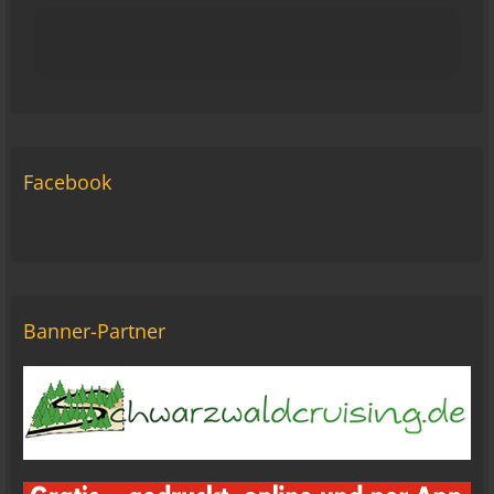
15:43
viragomaus
Die Seite seh ich, ich kann auch viel lesen, aber
ich komm nimmer rein... Vielleicht doch blond...
blöd... blind..
06:42
Facebook
Michael Fricke
12:27
Ole Pinelle
Tine, alles? 🤣😘
20:18
Banner-Partner
Tom Nowak
So liebe Bikerbrüder und - brüderinnen, ich bin
jetzt da!
09:57
oelfinger