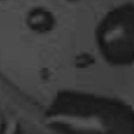
vergleichst du brave blutsauger mit drachen?
12:27
oelfinger
Ohh..das war so entdeckungsreich..wir machen ja
eine spezielle Art von Urlaub, die nicht
jedermanns Sache wäre..ja, wir haben Drachen
gefunden, gruselige Dinge,
abenteuerliche..blutrünstige und ganz viel Natur.
18:24
oelfinger
Fun-Fact....die Möven in Wales sind entweder
Gentlemen...oder müssten mal bei den Nord-
Ostsee-Möven in die Fortbildung
gehen............man kann da am Hafen sitzen,
Fischbrötchen oder Fish-und-Chips essen..und
die dort übliche Möve guckt nur zu..
18:26
Dela_nera
🤣 very british