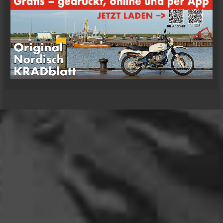
Moin Tom... viele Grüße aus Wales
07:59
oelfinger
Übrigens geile Moped Strecken hier..
07:59
mrairbrush
Wenn es nicht gerade regnet in Wales. 💁
08:22
Fredy
Das ist doch gerade die hohe Kunst des mopped
fahren.
22:41
oelfinger
18 Tage Wales hinter mir und quasi kein Regen
gehabt. (Zwei mal nachts par Tropfen)
...oder anders..bin wieder im Lande
15:51