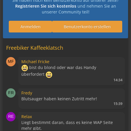
Sie haben noch kein Benutzerkonto auf unserer Seite?
Registrieren Sie sich kostenlos
und nehmen Sie an
unserer Community teil!
Anmelden
Benutzerkonto erstellen
Freebiker Kaffeeklatsch
Michael Fricke
bist du blond oder war das Handy
überfordert
14:34
Fredy
Blutsauger haben keinen Zutritt mehr!
15:39
Relax
Liegt bestimmt daran, dass es keine WAP Seite
mehr gibt.