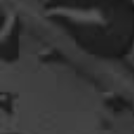
oelfinger
Fun-Fact....die Möven in Wales sind entweder
Gentlemen...oder müssten mal bei den Nord-
Ostsee-Möven in die Fortbildung
gehen............man kann da am Hafen sitzen,
Fischbrötchen oder Fish-und-Chips essen..und
die dort übliche Möve guckt nur zu..
18:26
Dela_nera
🤣 very british
07:09