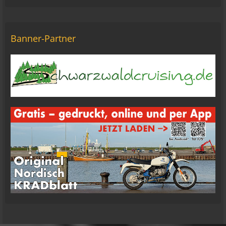
Ole Pinelle
Tine, alles? 🤣😘
20:18
Banner-Partner
Tom Nowak
So liebe Bikerbrüder und - brüderinnen, ich bin
jetzt da!
09:57
oelfinger
Moin Tom... viele Grüße aus Wales
07:59
oelfinger
Übrigens geile Moped Strecken hier..
07:59
mrairbrush
Wenn es nicht gerade regnet in Wales. 💁
08:22