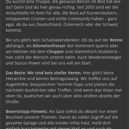
Du suchst eine Truppe, die genauso Benzin im Blut hat wie
du? Dann bist du hier genau richtig. Seit 2003 sind wir die
Anlaufstelle im Netz für alle, die Bock auf Kurvenräubern,
entspanntes Cruisen und echte Community haben – ganz
egal, ob du aus Deutschland, Österreich oder der Schweiz
kommst.
Bei uns gibt’s kein Schubladendenken: Ob du auf der
Renno
abhängst, als
Kilometerfresser
den Kontinent querst oder
am liebsten mit dem
Chopper
zum Stammtisch blubberst –
hier zählt der Mensch unterm Helm. Auch Wiedereinsteiger
und Sozius-Power sind bei uns voll am Start.
Das Beste: Wir sind kein steifer Verein.
Hier gibt’s keine
Hierarchie und keinen Beitragszwang. Wir treffen uns auf
Augenhöhe, bequatschen Technik-Tipps und planen die
nächsten Ausfahrten oder Treffen. Und wenn das Visier mal
oben ist, quatschen wir auch über alles andere abseits der
Straße.
Boxenstopp-Hinweis:
Als Gast siehst du aktuell nur einen
Bruchteil unserer Themen. Damit du vollen Zugriff auf die
gesamte Garage und alle Insider-Infos hast, meld dich
einfach kurz kostenlos mit deiner Mail an und such dir