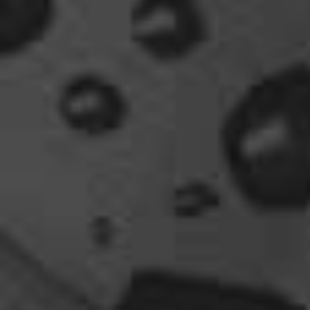
Willkommen zurück
04:16
oelfinger
Tine, dir hätte es gefallen, da gab es
Drachen....jede Menge.
10:29
Fredy
tach oeli, welcome back. hast du im urlaub sowas
wie das schwert excalibur gefunden oder wieso
vergleichst du brave blutsauger mit drachen?
12:27
oelfinger
Ohh..das war so entdeckungsreich..wir machen ja
eine spezielle Art von Urlaub, die nicht
jedermanns Sache wäre..ja, wir haben Drachen
gefunden, gruselige Dinge,
abenteuerliche..blutrünstige und ganz viel Natur.
18:24