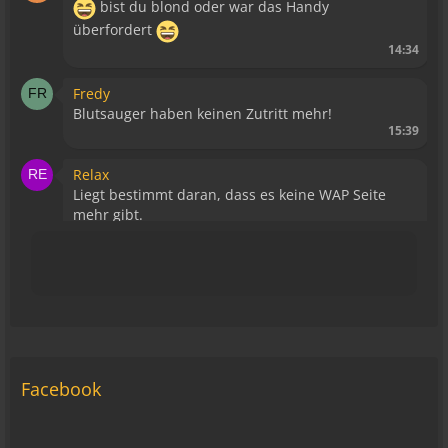
bist du blond oder war das Handy
überfordert
14:34
Fredy
Blutsauger haben keinen Zutritt mehr!
15:39
Relax
Liegt bestimmt daran, dass es keine WAP Seite
mehr gibt.
15:43
viragomaus
Die Seite seh ich, ich kann auch viel lesen, aber
ich komm nimmer rein... Vielleicht doch blond...
blöd... blind..
06:42
Facebook
Michael Fricke
12:27